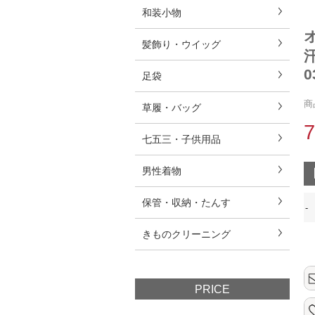
和装小物
髪飾り・ウイッグ
0
足袋
商
草履・バッグ
七五三・子供用品
男性着物
保管・収納・たんす
-
きものクリーニング
PRICE