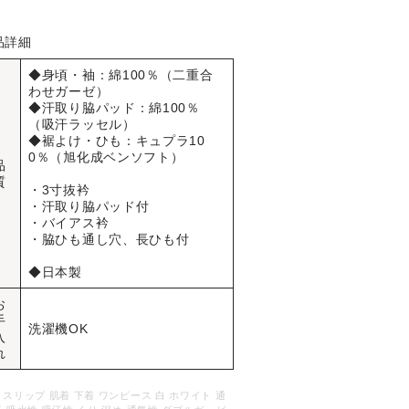
品詳細
◆身頃・袖：綿100％（二重合
わせガーゼ）
◆汗取り脇パッド：綿100％
（吸汗ラッセル）
◆裾よけ・ひも：キュプラ10
0％（旭化成ベンソフト）
品
質
・3寸抜衿
・汗取り脇パッド付
・バイアス衿
・脇ひも通し穴、長ひも付
◆日本製
お
手
洗濯機OK
入
れ
 スリップ 肌着 下着 ワンピース 白 ホワイト 通