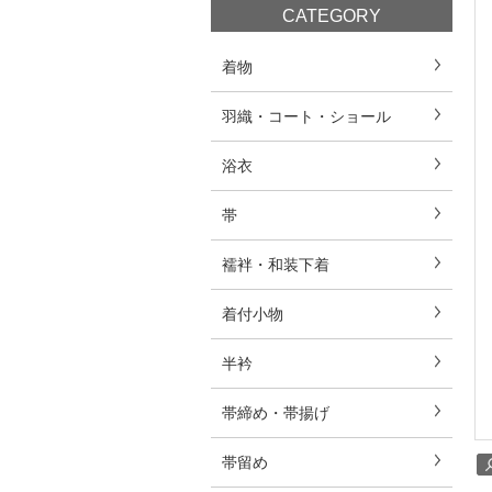
CATEGORY
着物
羽織・コート・ショール
浴衣
帯
襦袢・和装下着
着付小物
半衿
帯締め・帯揚げ
帯留め