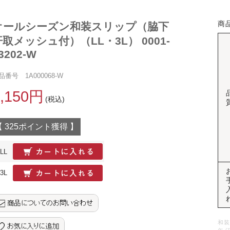
商
オールシーズン和装スリップ（脇下
汗取メッシュ付）（LL・3L） 0001-
3202-W
品番号 1A000068-W
7,150円
(税込)
【 325ポイント獲得 】
LL
3L
和装