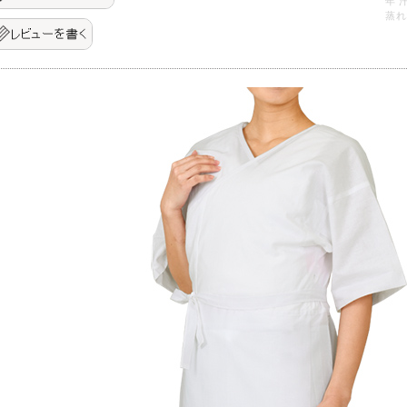
年 
蒸れ