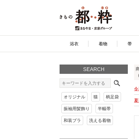
浴衣
着物
帯
SEARCH
（
令
オリジナル
猫
柄足袋
夏
振袖用髪飾り
半幅帯
和装ブラ
洗える着物