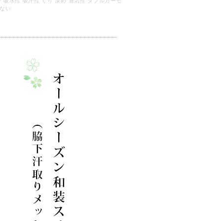
汗 吸水性 吸汗性 くり 深め 通気性 ダブルガーゼ
ない