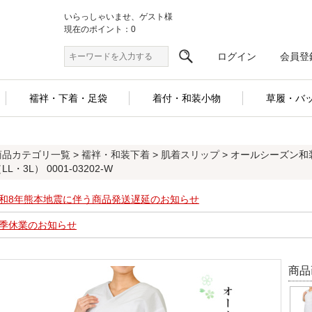
いらっしゃいませ、ゲスト様
現在のポイント：0
ログイン
会員登
襦袢・下着・足袋
着付・和装小物
草履・バ
商品カテゴリ一覧
>
襦袢・和装下着
>
肌着スリップ
> オールシーズン
LL・3L） 0001-03202-W
和8年熊本地震に伴う商品発送遅延のお知らせ
季休業のお知らせ
商品