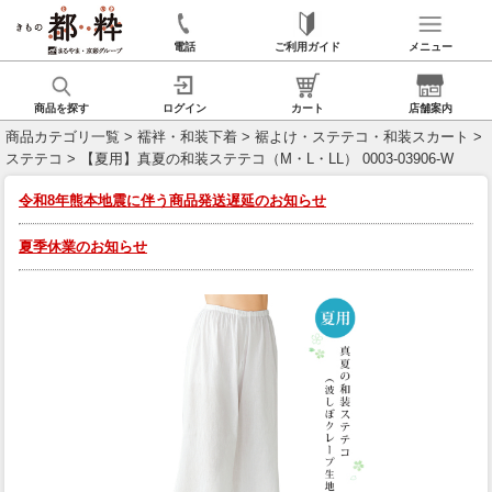
電話
ご利用ガイド
メニュー
商品を探す
ログイン
カート
店舗案内
商品カテゴリ一覧
>
襦袢・和装下着
>
裾よけ・ステテコ・和装スカート
>
ステテコ
> 【夏用】真夏の和装ステテコ（M・L・LL） 0003-03906-W
令和8年熊本地震に伴う商品発送遅延のお知らせ
夏季休業のお知らせ