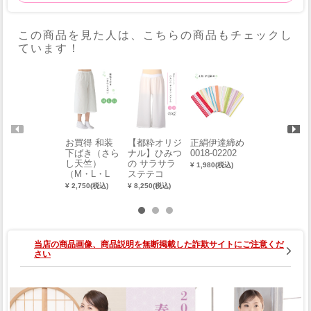
この商品を見た人は、こちらの商品もチェックし
ています！
お買得 和装
【都粋オリジ
正絹伊達締め
【都粋オリジ
下ばき（さら
ナル】ひみつ
0018-02202
ナル】ひみつ
し天竺）
の サラサラ
のステテコ
¥ 1,980(税込)
（M・L・L
ステテコ
（LL） 0013-
L） 0001-036
（白）（S・
04601-W-LL
¥ 2,750(税込)
¥ 8,250(税込)
¥ 6,050(税込)
09-W
M）
当店の商品画像、商品説明を無断掲載した詐欺サイトにご注意くだ
さい