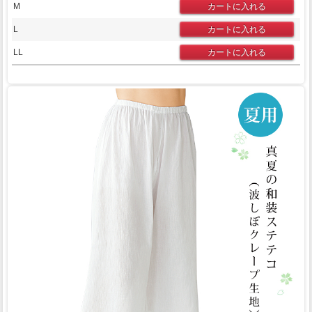
M
L
LL