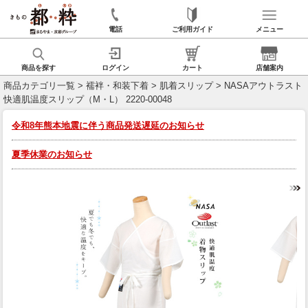
電話
ご利用ガイド
メニュー
商品を探す
ログイン
カート
店舗案内
商品カテゴリ一覧
>
襦袢・和装下着
>
肌着スリップ
> NASAアウトラスト
快適肌温度スリップ（M・L） 2220-00048
令和8年熊本地震に伴う商品発送遅延のお知らせ
夏季休業のお知らせ