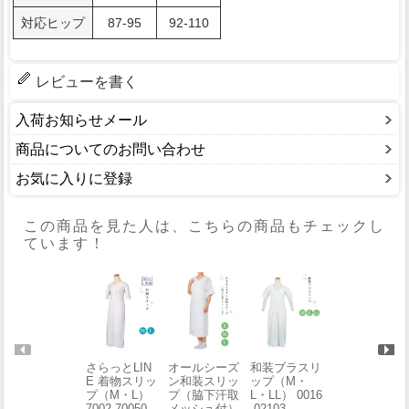
対応ヒップ
87-95
92-110
レビューを書く
入荷お知らせメール
商品についてのお問い合わせ
お気に入りに登録
この商品を見た人は、こちらの商品もチェックし
ています！
さらっとLIN
オールシーズ
和装ブラスリ
ベンベルグ裾
E 着物スリッ
ン和装スリッ
ップ（M・
よけ（M） 0
プ（M・L）
プ（脇下汗取
L・LL） 0016
016-02205
7002-70050-
メッシュ付）
-02103