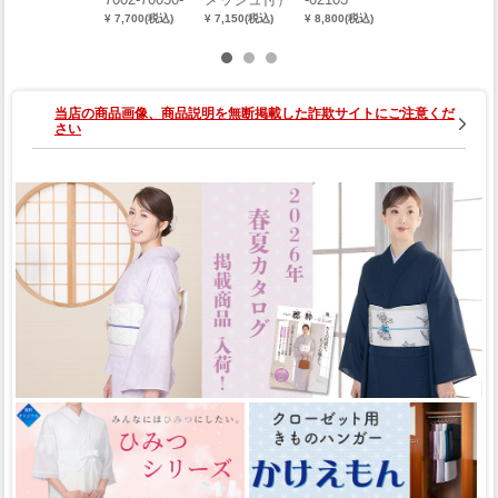
¥ 5,500(税込)
W
（S・M・L）
¥ 7,700(税込)
¥ 7,150(税込)
¥ 8,800(税込)
0001-03202
当店の商品画像、商品説明を無断掲載した詐欺サイトにご注意くだ
さい