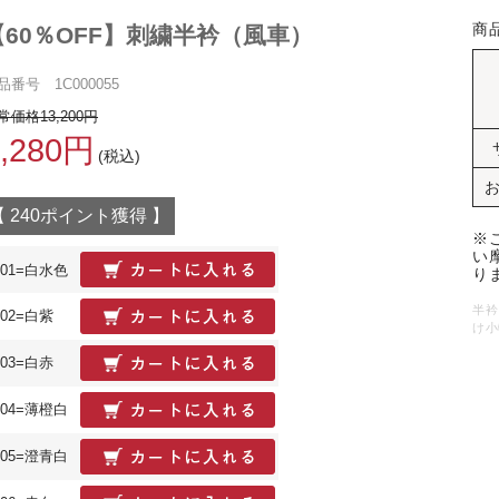
商
【60％OFF】刺繍半衿（風車）
品番号 1C000055
常価格13,200円
5,280円
(税込)
【 240ポイント獲得 】
※
い
01=白水色
り
半衿
02=白紫
け小
03=白赤
04=薄橙白
05=澄青白