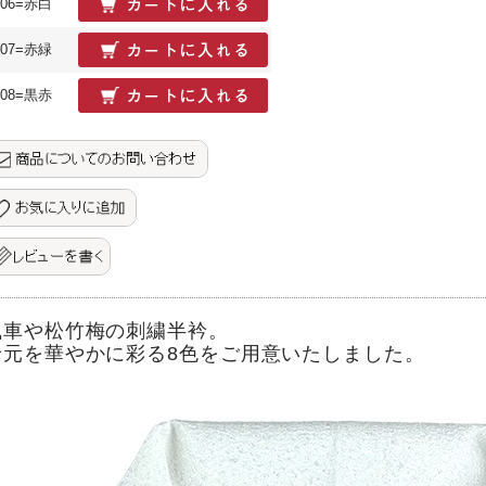
06=赤白
07=赤緑
08=黒赤
風車や松竹梅の刺繍半衿。
衿元を華やかに彩る8色をご用意いたしました。