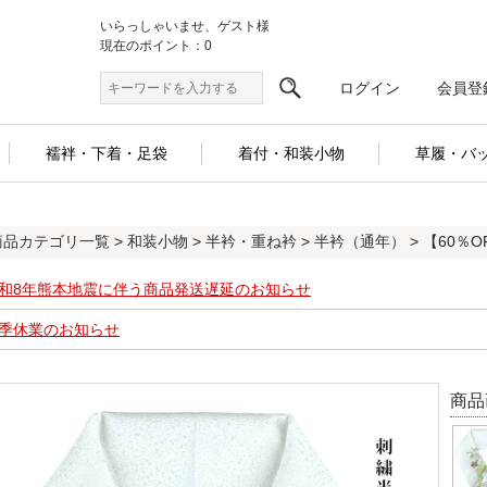
いらっしゃいませ、ゲスト様
現在のポイント：0
ログイン
会員登
襦袢・下着・足袋
着付・和装小物
草履・バ
商品カテゴリ一覧
>
和装小物
>
半衿・重ね衿
>
半衿（通年）
> 【60％
和8年熊本地震に伴う商品発送遅延のお知らせ
季休業のお知らせ
商品