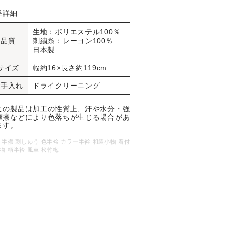
品詳細
生地：ポリエステル100％
品質
刺繍糸：レーヨン100％
日本製
サイズ
幅約16×長さ約119cm
お手入れ
ドライクリーニング
この製品は加工の性質上、汗や水分・強
摩擦などにより色落ちが生じる場合があ
ます。
 半襟 刺しゅう 色半衿 カラー半衿 和装小物 着付
物 柄半衿 風車 松竹梅