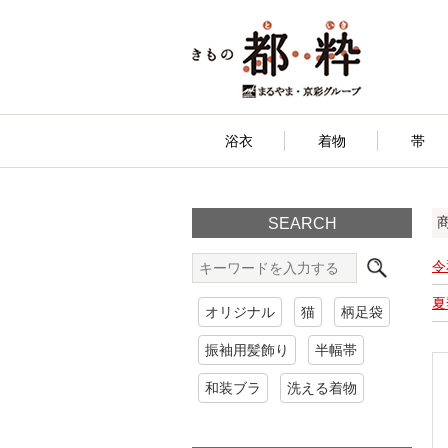
浴衣
着物
帯
SEARCH
令
夏
オリジナル
猫
柄足袋
振袖用髪飾り
半幅帯
和装ブラ
洗える着物