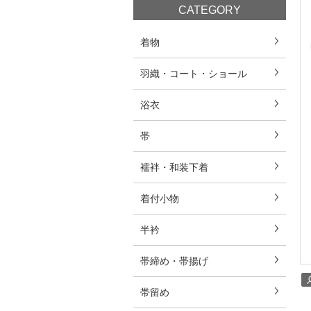
CATEGORY
着物
羽織・コート・ショール
浴衣
帯
襦袢・和装下着
着付小物
半衿
帯締め・帯揚げ
帯留め