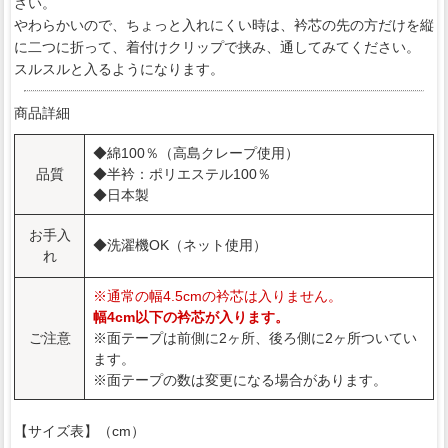
さい。
やわらかいので、ちょっと入れにくい時は、衿芯の先の方だけを縦
に二つに折って、着付けクリップで挟み、通してみてください。
スルスルと入るようになります。
商品詳細
◆綿100％（高島クレープ使用）
品質
◆半衿：ポリエステル100％
◆日本製
お手入
◆洗濯機OK（ネット使用）
れ
※通常の幅4.5cmの衿芯は入りません。
幅4cm以下の衿芯が入ります。
ご注意
※面テープは前側に2ヶ所、後ろ側に2ヶ所ついてい
ます。
※面テープの数は変更になる場合があります。
【サイズ表】（cm）