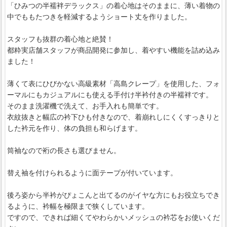
「ひみつの半襦袢デラックス」の着心地はそのままに、薄い着物の
中でももたつきを軽減するようショート丈を作りました。
スタッフも抜群の着心地と絶賛！
都粋実店舗スタッフが商品開発に参加し、着やすい機能を詰め込み
ました！
薄くて表にひびかない高級素材「高島クレープ」を使用した、フォ
ーマルにもカジュアルにも使える手付け半衿付きの半襦袢です。
そのまま洗濯機で洗えて、お手入れも簡単です。
衣紋抜きと幅広の衿下ひも付きなので、着崩れしにくくすっきりと
した衿元を作り、体の負担も和らげます。
筒袖なので裄の長さも選びません。
替え袖を付けられるように面テープが付いています。
後ろ姿から半衿がぴょこんと出てるのがイヤな方にもお役立ちでき
るように、衿幅を極限まで狭くしています。
ですので、できれば細くてやわらかいメッシュの衿芯をお使いくだ