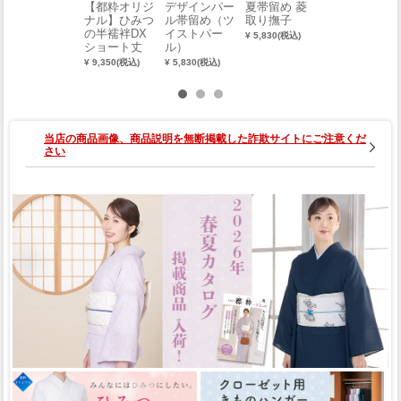
【都粋オリジ
デザインパー
夏帯留め 菱
【都粋オリジ
ナル】ひみつ
ル帯留め（ツ
取り撫子
ナル】ひみつ
の半襦袢DX
イストパー
の半襦袢DX
¥ 5,830(税込)
ショート丈
ル）
ショート丈
（絽半衿）
（塩瀬半衿）
¥ 9,350(税込)
¥ 5,830(税込)
¥ 9,460(税込)
（M）
（L）
当店の商品画像、商品説明を無断掲載した詐欺サイトにご注意くだ
さい