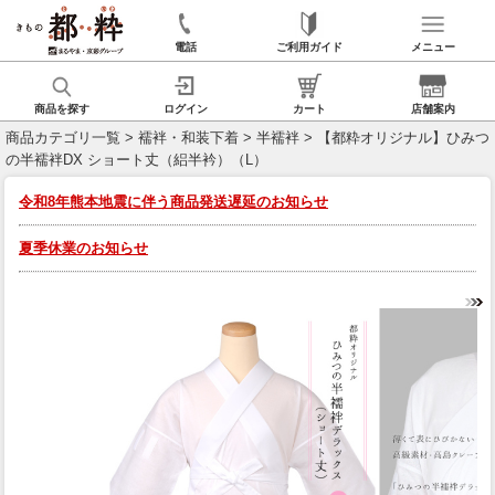
電話
ご利用ガイド
メニュー
商品を探す
ログイン
カート
店舗案内
商品カテゴリ一覧
>
襦袢・和装下着
>
半襦袢
> 【都粋オリジナル】ひみつ
の半襦袢DX ショート丈（絽半衿）（L）
令和8年熊本地震に伴う商品発送遅延のお知らせ
夏季休業のお知らせ