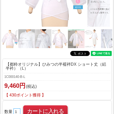
【都粋オリジナル】ひみつの半襦袢DX ショート丈（絽
半衿）（L）
1C000140-B-L
9,460円
(税込)
【 430ポイント獲得 】
数量