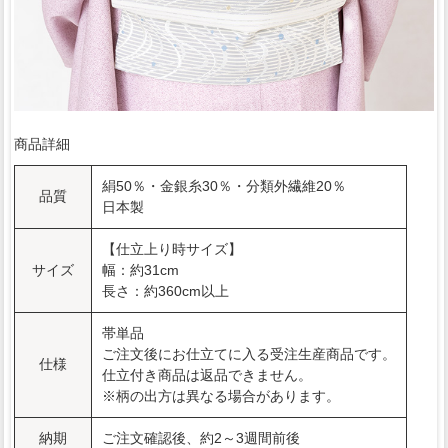
商品詳細
絹50％・金銀糸30％・分類外繊維20％
品質
日本製
【仕立上り時サイズ】
サイズ
幅：約31cm
長さ：約360cm以上
帯単品
ご注文後にお仕立てに入る受注生産商品です。
仕様
仕立付き商品は返品できません。
※柄の出方は異なる場合があります。
納期
ご注文確認後、約2～3週間前後