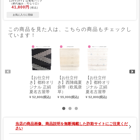
【29％OFF】山葡萄バッグ
（網代編み：弓なり口）
41,800円
(税込)
この商品を見た人は、こちらの商品もチェックし
ています！
【お仕立付
【お仕立付
【お仕立付
【お仕立付
き】都粋オリ
き】西陣織夏
き】都粋オリ
き】西陣織夏
ジナル 正絹
袋帯（欧風唐
ジナル 正絹
袋帯（雪輪）
夏名古屋帯
草）
夏名古屋帯
¥ 55,000(税込)
（裂取霞文：
（横段吉祥
¥ 52,800(税込)
¥ 55,000(税込)
¥ 52,800(税込)
黒）
文：白）
当店の商品画像、商品説明を無断掲載した詐欺サイトにご注意くだ
さい