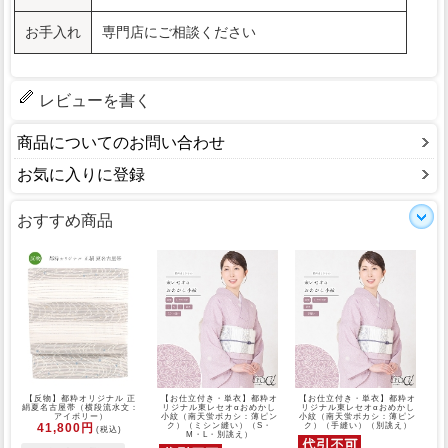
お手入れ
専門店にご相談ください
レビューを書く
商品についてのお問い合わせ
お気に入りに登録
おすすめ商品
【反物】都粋オリジナル 正
【お仕立付き・単衣】都粋オ
【お仕立付き・単衣】都粋オ
絹夏名古屋帯（横段流水文：
リジナル東レセオαおめかし
リジナル東レセオαおめかし
アイボリー）
小紋（南天蛍ボカシ：薄ピン
小紋（南天蛍ボカシ：薄ピン
41,800円
ク）（ミシン縫い）（S・
ク）（手縫い）（別誂え）
(税込)
M・L・別誂え）