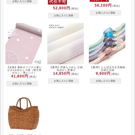
56,100円
(税込)
52,800円
(税込)
【反物】都粋オリジナル東レ
【夏用】丹後ちりめん 正絹
【夏用】とんぼ玉付き五嶋紐
セオαおめかし小紋（南天蛍
丸ぼかし帯揚げ
正絹三分紐
ボカシ：薄ピンク）
14,850円
9,900円
(税込)
(税込)
41,800円
(税込)