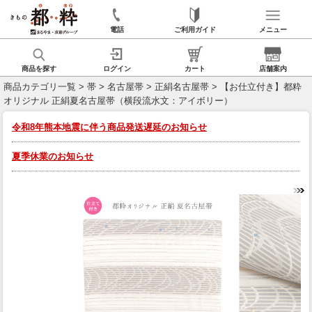
電話
ご利用ガイド
メニュー
商品を探す
ログイン
カート
店舗案内
商品カテゴリ一覧
>
帯
>
名古屋帯
>
正絹名古屋帯
> 【お仕立付き】都粋
オリジナル 正絹夏名古屋帯（横段流水文：アイボリー）
令和8年熊本地震に伴う商品発送遅延のお知らせ
夏季休業のお知らせ