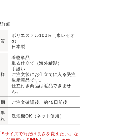
品詳細
ポリエステル100％（東レセオ
品質
α）
日本製
着物単品
単衣仕立て（海外縫製）
手縫い
仕様
ご注文後にお仕立てに入る受注
生産商品です。
仕立付き商品は返品できませ
ん。
納期
ご注文確認後、約45日前後
お手
洗濯機OK（ネット使用）
入れ
「Sサイズで裄だけ長さを変えたい」な