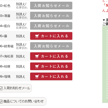
ど
別誂え/
「
02=虹色
在庫切れ
ん
別誂え/
03=薄藤
在庫切れ
▼
ご
別誂え/
04=藍白
在庫切れ
05=藤
別誂え
別誂え/
06=錆青磁
在庫切れ
07=海松茶
別誂え
08=桔梗
別誂え
09=瑠璃
別誂え