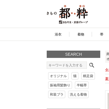
浴衣
着物
帯
SEARCH
令
オリジナル
猫
柄足袋
夏
振袖用髪飾り
半幅帯
和装ブラ
洗える着物