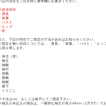
下記の項目をご注文時に備考欄にお書きください。
※必須項目
・身長
・体重
・バスト
・ヒップ
・裄
また、下記の項目でご指定の寸法があればお知らせください。
ご指定が無い項目については、「身長」「体重」「バスト」「ヒッ
お誂え致します。
・身丈（背）
・袖丈
・袖幅
・袖付
・前幅
・後幅
・抱幅
・褄下
・くりこし
※寸法はcm、もしくは鯨尺にてご指定下さい。
※袖丈が未記入の場合は、一般的な袖丈の長さ49cm（1尺3寸）で