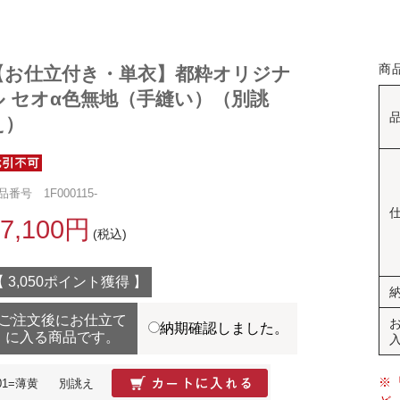
商
【お仕立付き・単衣】都粋オリジナ
ル セオα色無地（手縫い）（別誂
え）
品番号 1F000115-
67,100円
(税込)
【 3,050ポイント獲得 】
ご注文後にお仕立て
納期確認しました。
に入る商品です。
※
01=薄黄
別誂え