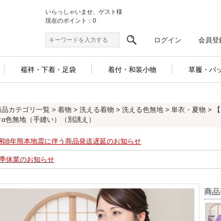
いらっしゃいませ、ゲスト様
現在のポイント：0
ログイン
会員登
襦袢・下着・足袋
着付・和装小物
草履・バ
商品カテゴリ一覧
>
着物
>
洗える着物
>
洗える色無地
>
単衣・夏物
> 
オα色無地（手縫い）（別誂え）
和8年熊本地震に伴う商品発送遅延のお知らせ
季休業のお知らせ
商品