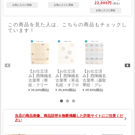
22,000円
(税込)
この商品を見た人は、こちらの商品もチェックし
ています！
【お仕立済
【お仕立済
【お仕立済
【お仕立済
み】西陣織名
み】西陣織名
み】西陣織名
み】西陣織名
古屋帯（華
古屋帯（草花
古屋帯（菱取
古屋帯（横段
紋：クリー
丸紋：オフホ
華紋：グレ
亀甲：パープ
ム）
ワイト）
ー）
ル）
¥ 39,600(税込)
¥ 39,600(税込)
¥ 39,600(税込)
¥ 39,600(税込)
当店の商品画像、商品説明を無断掲載した詐欺サイトにご注意くだ
さい