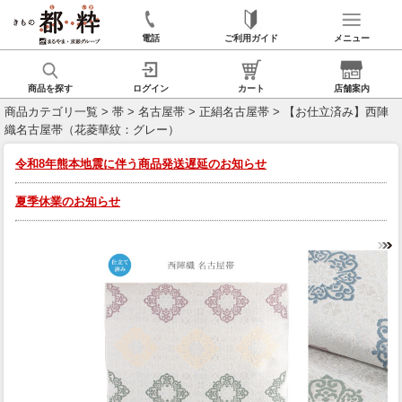
電話
ご利用ガイド
メニュー
商品を探す
ログイン
カート
店舗案内
商品カテゴリ一覧
>
帯
>
名古屋帯
>
正絹名古屋帯
> 【お仕立済み】西陣
織名古屋帯（花菱華紋：グレー）
令和8年熊本地震に伴う商品発送遅延のお知らせ
夏季休業のお知らせ