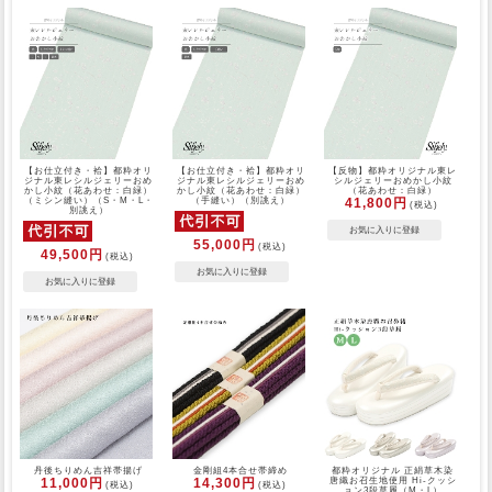
【お仕立付き・袷】都粋オリ
【お仕立付き・袷】都粋オリ
【反物】都粋オリジナル東レ
ジナル東レシルジェリーおめ
ジナル東レシルジェリーおめ
シルジェリーおめかし小紋
かし小紋（花あわせ：白緑）
かし小紋（花あわせ：白緑）
（花あわせ：白緑）
（ミシン縫い）（S・M・L・
（手縫い）（別誂え）
41,800円
(税込)
別誂え）
55,000円
(税込)
49,500円
(税込)
丹後ちりめん吉祥帯揚げ
金剛組4本合せ帯締め
都粋オリジナル 正絹草木染
11,000円
14,300円
唐織お召生地使用 Hi-クッシ
(税込)
(税込)
ョン3段草履（M・L）