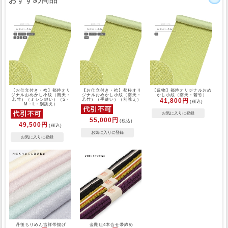
【お仕立付き・袷】都粋オリ
【お仕立付き・袷】都粋オリ
【反物】都粋オリジナルおめ
ジナルおめかし小紋（南天：
ジナルおめかし小紋（南天：
かし小紋（南天：若竹）
若竹）（ミシン縫い）（S・
若竹）（手縫い）（別誂え）
41,800円
(税込)
M・L・別誂え）
55,000円
(税込)
49,500円
(税込)
丹後ちりめん吉祥帯揚げ
金剛組4本合せ帯締め