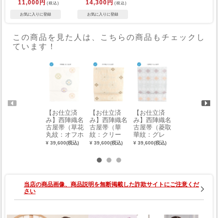
11,000円
14,300円
(税込)
(税込)
この商品を見た人は、こちらの商品もチェックし
ています！
【お仕立済
【お仕立済
【お仕立済
【お仕立済
み】西陣織名
み】西陣織名
み】西陣織名
み】桐生織京
古屋帯（草花
古屋帯（華
古屋帯（菱取
袋帯（七宝：
丸紋：オフホ
紋：クリー
華紋：グレ
紫）
ワイト）
ム）
ー）
¥ 39,600(税込)
¥ 39,600(税込)
¥ 39,600(税込)
¥ 18,480(税込)
当店の商品画像、商品説明を無断掲載した詐欺サイトにご注意くだ
さい