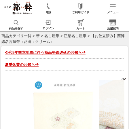
電話
ご利用ガイド
メニュー
商品を探す
ログイン
カート
店舗案内
商品カテゴリ一覧
>
帯
>
名古屋帯
>
正絹名古屋帯
> 【お仕立済み】西陣
織名古屋帯（疋田：クリーム）
令和8年熊本地震に伴う商品発送遅延のお知らせ
夏季休業のお知らせ