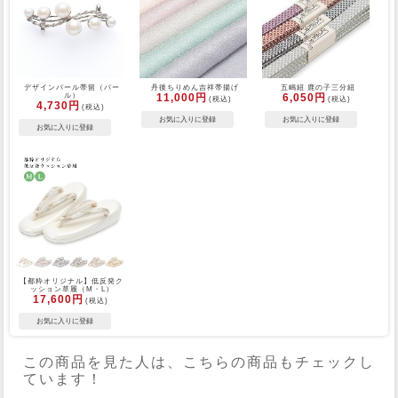
デザインパール帯留（パー
丹後ちりめん吉祥帯揚げ
五嶋紐 鹿の子三分紐
ル）
11,000円
6,050円
(税込)
(税込)
4,730円
(税込)
【都粋オリジナル】低反発ク
ッション草履（M・L）
17,600円
(税込)
この商品を見た人は、こちらの商品もチェックし
ています！