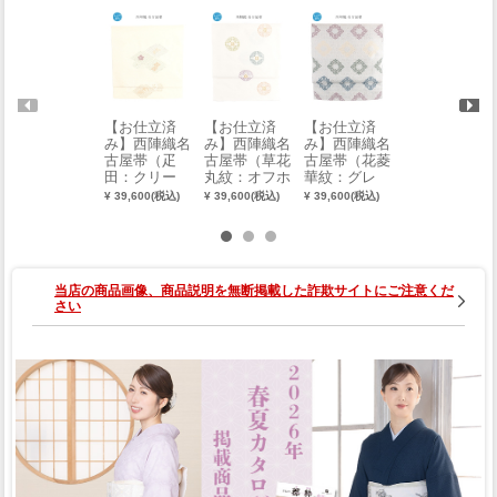
【お仕立済
【お仕立済
【お仕立済
【お仕立済
み】西陣織名
み】西陣織名
み】西陣織名
み】西陣織名
古屋帯（疋
古屋帯（草花
古屋帯（花菱
古屋帯（アラ
田：クリー
丸紋：オフホ
華紋：グレ
ベスク：ベー
ム）
ワイト）
ー）
ジュ）
¥ 39,600(税込)
¥ 39,600(税込)
¥ 39,600(税込)
¥ 39,600(税込)
当店の商品画像、商品説明を無断掲載した詐欺サイトにご注意くだ
さい