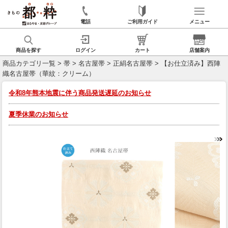
電話
ご利用ガイド
メニュー
商品を探す
ログイン
カート
店舗案内
商品カテゴリ一覧
>
帯
>
名古屋帯
>
正絹名古屋帯
> 【お仕立済み】西陣
織名古屋帯（華紋：クリーム）
令和8年熊本地震に伴う商品発送遅延のお知らせ
夏季休業のお知らせ