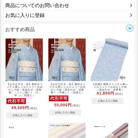
商品についてのお問い合わせ
お気に入りに登録
おすすめ商品
【お仕立付き・袷】都粋オリ
【お仕立付き・袷】都粋オリ
【反物】都粋オリジナル東レ
ジナル東レシルジェリーおめ
ジナル東レシルジェリーおめ
シルジェリーおめかし小紋
かし小紋（花あわせ：淡群
かし小紋（花あわせ：淡群
（花あわせ：淡群青）
青）（ミシン縫い）（S・
青）（手縫い）（別誂え）
41,800円
(税込)
M・L・別誂え）
55,000円
(税込)
49,500円
(税込)