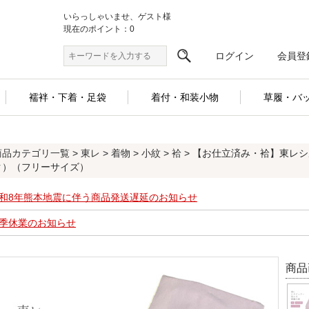
いらっしゃいませ、ゲスト様
現在のポイント：0
ログイン
会員登
襦袢・下着・足袋
着付・和装小物
草履・バ
商品カテゴリ一覧
>
東レ
>
着物
>
小紋
>
袷
> 【お仕立済み・袷】東レ
ク）（フリーサイズ）
和8年熊本地震に伴う商品発送遅延のお知らせ
季休業のお知らせ
商品