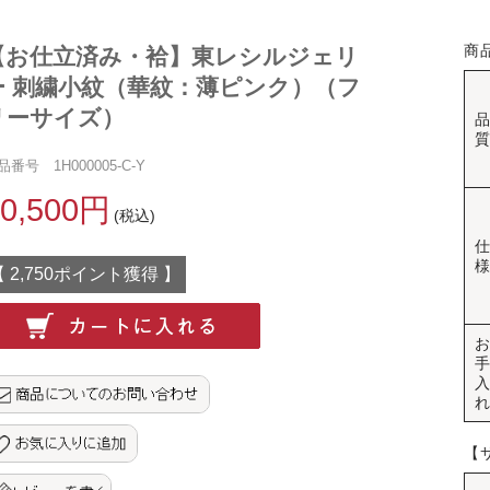
商
【お仕立済み・袷】東レシルジェリ
ー 刺繍小紋（華紋：薄ピンク）（フ
リーサイズ）
品番号 1H000005-C-Y
60,500円
(税込)
【 2,750ポイント獲得 】
【