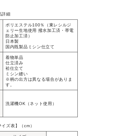
品詳細
ポリエステル100％（東レシルジ
ェリー生地使用 撥水加工済・帯電
品
防止加工済）
質
日本製
国内既製品ミシン仕立て
着物単品
仕立済み
仕
袷仕立て
様
ミシン縫い
※柄の出方は異なる場合がありま
す。
お
手
洗濯機OK（ネット使用）
入
れ
サイズ表】（cm）