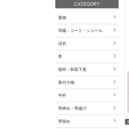
CATEGORY
着物
羽織・コート・ショール
浴衣
帯
襦袢・和装下着
着付小物
半衿
帯締め・帯揚げ
帯留め