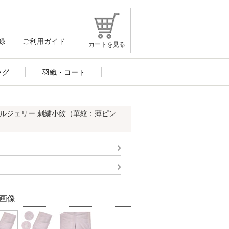
録
ご利用ガイド
カートを見る
ッグ
羽織・コート
シルジェリー 刺繍小紋（華紋：薄ピン
画像