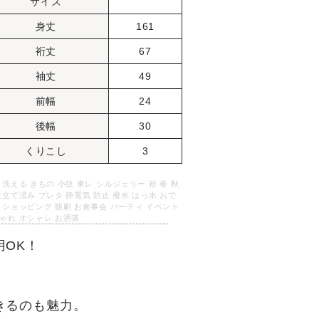
サイズ
身丈
161
裄丈
67
袖丈
49
前幅
24
後幅
30
くりこし
3
 洗える きもの 小紋 東レ シルジェリー 袷 春 秋
仕立て済み プレタ 静電気 防止 撥水 はっ水 おで
 ショッピング 観劇 お食事会 パーティ イベント
ゃれ オシャレ お洒落
OK！
きるのも魅力。