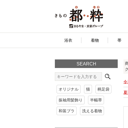
浴衣
着物
帯
SEARCH
令
オリジナル
猫
柄足袋
夏
振袖用髪飾り
半幅帯
和装ブラ
洗える着物