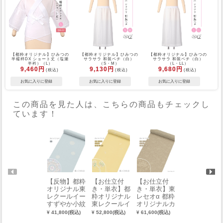
【都粋オリジナル】ひみつの
【都粋オリジナル】ひみつの
【都粋オリジナル】ひみつの
半襦袢DX ショート丈（塩瀬
サラサラ 和装ペチ（白）
サラサラ 和装ペチ（白）
半衿）（L）
（S・M）
（L・LL）
9,460円
9,130円
9,680円
(税込)
(税込)
(税込)
この商品を見た人は、こちらの商品もチェックし
ています！
【反物】都粋
【お仕立付
【お仕立付
【7％OFF】
オリジナル東
き・単衣】都
き・単衣】東
【お仕立付
レクールイー
粋オリジナル
レセオα 都粋
き・袷】美術
すずやか小紋
東レクールイ
オリジナルカ
サロン 東レ
（華紋：淡水
ーすずやか小
ラージャパン
シルック小紋
¥ 41,800(税込)
¥ 52,800(税込)
¥ 61,600(税込)
¥ 107,800(税込)
色 うすみず
紋（葵：黄檗
モード小紋
（ダマスク：