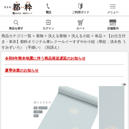
電話
ご利用ガイド
メニュー
商品を探す
ログイン
カート
店舗案内
商品カテゴリ一覧
>
着物
>
洗える着物
>
洗える小紋
>
単品
> 【お仕立付
き・単衣】都粋オリジナル東レクールイーすずやか小紋（華紋：淡水色 う
すみずいろ）（手縫い）（別誂え）
令和8年熊本地震に伴う商品発送遅延のお知らせ
夏季休業のお知らせ