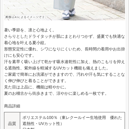
暑い季節を、凛と心地よく。
さらりとしたドライタッチが肌にまとわりつかず、盛夏でも快適な
着心地を叶える夏小紋。
形態安定性に優れ、シワになりにくいため、長時間の着用やお出掛
けにも安心です。
汗を素早く吸い上げて乾かす吸水速乾性に加え、熱のこもりを抑え
る遮熱性、紫外線を軽減するUVカット機能も備えました。
ご家庭で簡単にお洗濯ができますので、汚れや汗も気にすることな
く伸び伸びと着ることができます。
見た目は上品に、機能は軽やかに。
夏のお稽古から街歩きまで、涼やかに楽しめる一枚です。
商品詳細
ポリエステル100％（東レクールイー生地使用 優れた
品質
遮熱性・UVカット性）