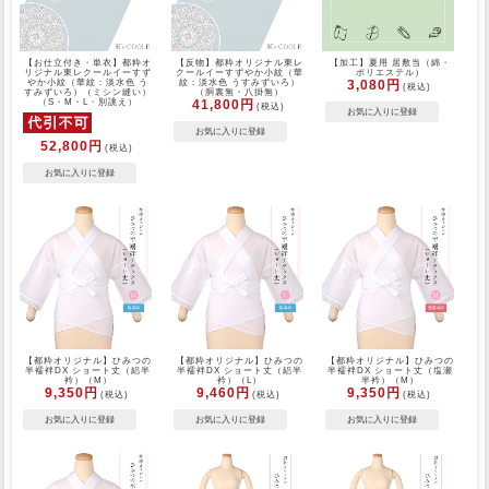
【お仕立付き・単衣】都粋オ
【反物】都粋オリジナル東レ
【加工】夏用 居敷当（綿・
リジナル東レクールイーすず
クールイーすずやか小紋（華
ポリエステル）
やか小紋（華紋：淡水色 う
紋：淡水色 うすみずいろ）
3,080円
(税込)
すみずいろ）（ミシン縫い）
（胴裏無・八掛無）
（S・M・L・別誂え）
41,800円
(税込)
52,800円
(税込)
【都粋オリジナル】ひみつの
【都粋オリジナル】ひみつの
【都粋オリジナル】ひみつの
半襦袢DX ショート丈（絽半
半襦袢DX ショート丈（絽半
半襦袢DX ショート丈（塩瀬
衿）（M）
衿）（L）
半衿）（M）
9,350円
9,460円
9,350円
(税込)
(税込)
(税込)