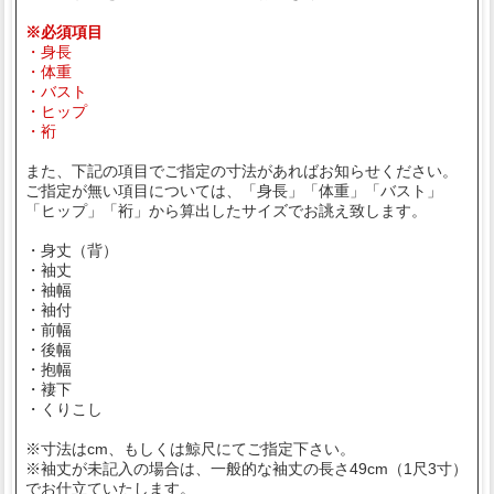
※必須項目
・身長
・体重
・バスト
・ヒップ
・裄
また、下記の項目でご指定の寸法があればお知らせください。
ご指定が無い項目については、「身長」「体重」「バスト」
「ヒップ」「裄」から算出したサイズでお誂え致します。
・身丈（背）
・袖丈
・袖幅
・袖付
・前幅
・後幅
・抱幅
・褄下
・くりこし
※寸法はcm、もしくは鯨尺にてご指定下さい。
※袖丈が未記入の場合は、一般的な袖丈の長さ49cm（1尺3寸）
でお仕立ていたします。