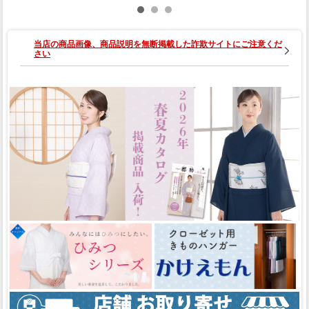
いろ）（胴裏
色 きはだい
（更紗：サン
グレー）（手
無・八掛無）
ろ）（ミシン
ドベージュ）
縫い）（別誂
縫い）（S・
（ミシン縫
え）
M・L・別誂
い）（S・
当店の商品画像、商品説明を無断掲載した詐欺サイトにご注意くだ
え）
M・L・別誂
さい
え）