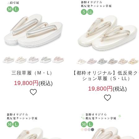
三段草履（M・L）
【都粋オリジナル】低反発ク
ション草履（S・LL）
19,800円
(税込)
19,800円
(税込)