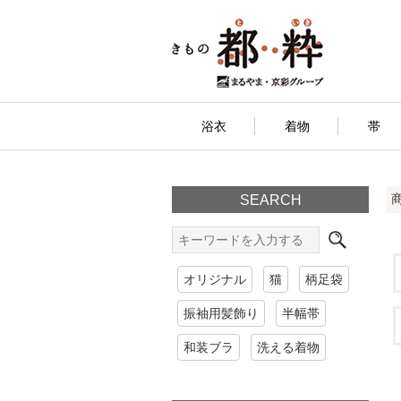
浴衣
着物
帯
SEARCH
オリジナル
猫
柄足袋
振袖用髪飾り
半幅帯
和装ブラ
洗える着物