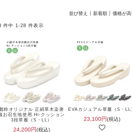
並び替え
新着順
価格が高
8 件中 1-28 件表示
都粋オリジナル 正絹草木染唐
EVAカジュアル草履（S・LL
織お召生地使用 Hi-クッション
23,100円
(税込)
3段草履（S・LL）
24,200円
(税込)