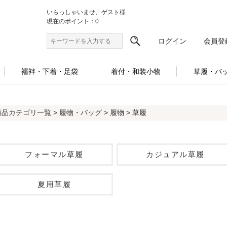
いらっしゃいませ、ゲスト様
現在のポイント：0
ログイン
会員登
襦袢・下着・足袋
着付・和装小物
草履・バ
商品カテゴリ一覧
>
履物・バッグ
>
履物
> 草履
フォーマル草履
カジュアル草履
夏用草履