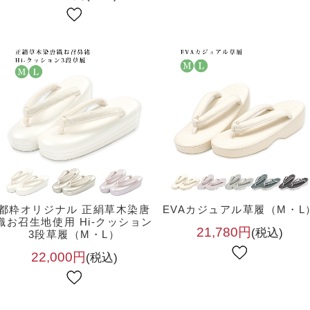
都粋オリジナル 正絹草木染唐
EVAカジュアル草履（M・L
織お召生地使用 Hi-クッション
21,780円
(税込)
3段草履（M・L）
22,000円
(税込)