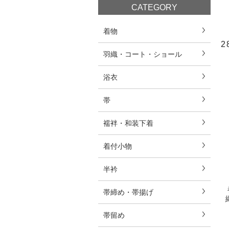
CATEGORY
着物
2
羽織・コート・ショール
浴衣
帯
襦袢・和装下着
着付小物
半衿
帯締め・帯揚げ
帯留め