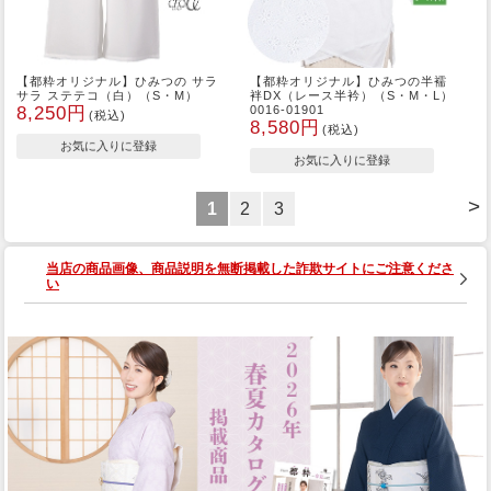
【都粋オリジナル】ひみつの サラ
【都粋オリジナル】ひみつの半襦
サラ ステテコ（白）（S・M）
袢DX（レース半衿）（S・M・L）
8,250円
0016-01901
(税込)
8,580円
(税込)
>
1
2
3
当店の商品画像、商品説明を無断掲載した詐欺サイトにご注意くださ
い