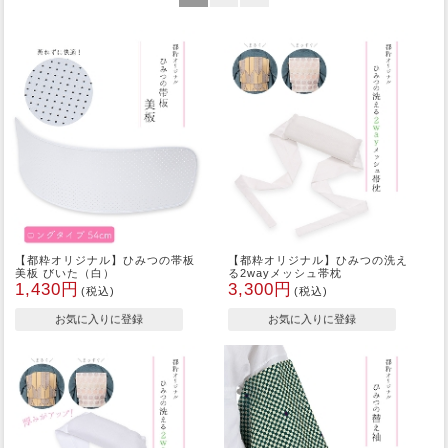
【都粋オリジナル】ひみつの帯板
【都粋オリジナル】ひみつの洗え
美板 びいた（白）
る2wayメッシュ帯枕
1,430円
3,300円
(税込)
(税込)