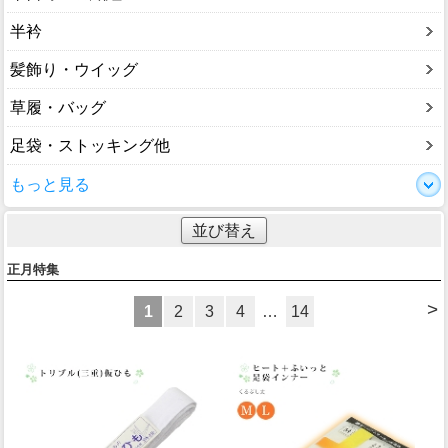
半衿
髪飾り・ウイッグ
草履・バッグ
足袋・ストッキング他
もっと見る
並び替え
正月特集
>
1
2
3
4
…
14