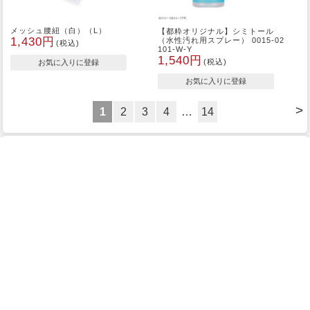
メッシュ腰紐（白）（L）
【都粋オリジナル】シミトール
1,430円
（水性汚れ用スプレー） 0015-02
(税込)
101-W-Y
1,540円
(税込)
>
1
2
3
4
…
14
当店の商品画像、商品説明を無断掲載した詐欺サイトにご注意くださ
い