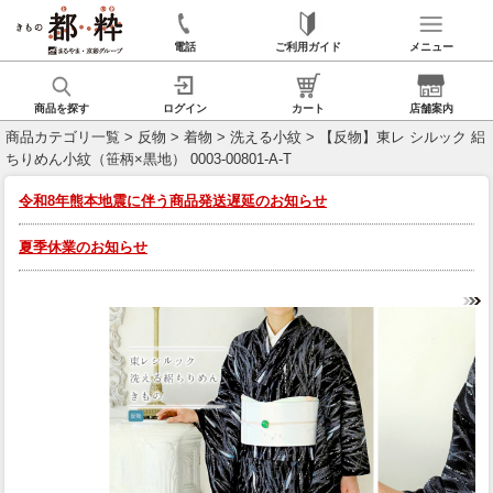
電話
ご利用ガイド
メニュー
商品を探す
ログイン
カート
店舗案内
商品カテゴリ一覧
>
反物
>
着物
>
洗える小紋
> 【反物】東レ シルック 絽
ちりめん小紋（笹柄×黒地） 0003-00801-A-T
令和8年熊本地震に伴う商品発送遅延のお知らせ
夏季休業のお知らせ