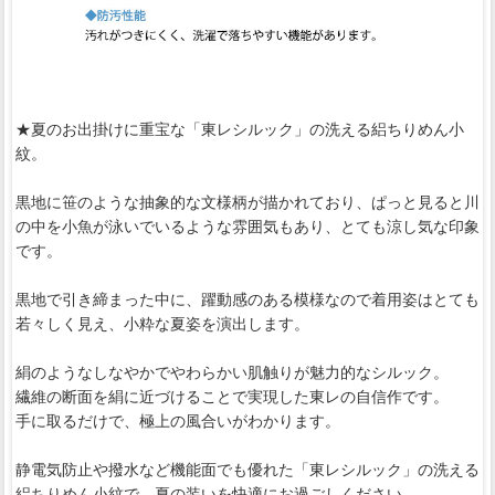
★夏のお出掛けに重宝な「東レシルック」の洗える絽ちりめん小
紋。
黒地に笹のような抽象的な文様柄が描かれており、ぱっと見ると川
の中を小魚が泳いでいるような雰囲気もあり、とても涼し気な印象
です。
黒地で引き締まった中に、躍動感のある模様なので着用姿はとても
若々しく見え、小粋な夏姿を演出します。
絹のようなしなやかでやわらかい肌触りが魅力的なシルック。
繊維の断面を絹に近づけることで実現した東レの自信作です。
手に取るだけで、極上の風合いがわかります。
静電気防止や撥水など機能面でも優れた「東レシルック」の洗える
絽ちりめん小紋で、夏の装いを快適にお過ごしください。