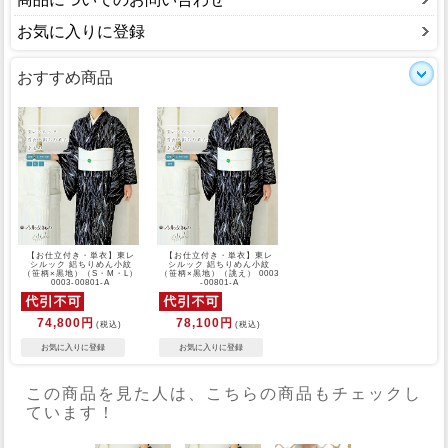
お気に入りに登録
おすすめ商品
【お仕立付き・単衣】東レ
【お仕立付き・単衣】東レ
シルック 絽ちりめん小紋
シルック 絽ちりめん小紋
（笹柄×黒地）（S・M・L）
（笹柄×黒地）（誂え） 0003
0003-00801-A
-00801-A
74,800円
78,100円
(税込)
(税込)
この商品を見た人は、こちらの商品もチェックし
ています！