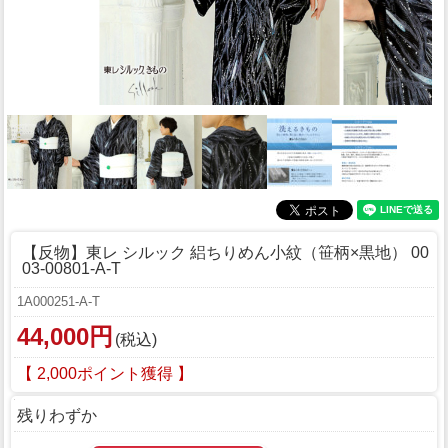
【反物】東レ シルック 絽ちりめん小紋（笹柄×黒地） 00
03-00801-A-T
1A000251-A-T
44,000円
(税込)
【 2,000ポイント獲得 】
残りわずか