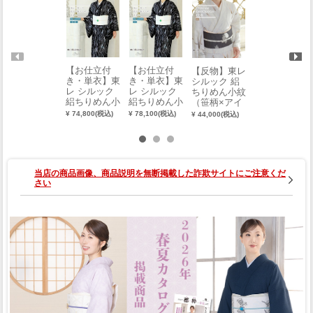
【お仕立付
【お仕立付
【反物】東レ
【反物】東レ
き・単衣】東
き・単衣】東
シルック 絽
シルック 絽
レ シルック
レ シルック
ちりめん色無
ちりめん小紋
絽ちりめん小
絽ちりめん小
地（ピンク
（笹柄×アイ
紋（笹柄×黒
紋（笹柄×黒
系） 0003-00
ボリー） 000
¥ 74,800(税込)
¥ 78,100(税込)
¥ 40,700(税込)
¥ 44,000(税込)
地）（S・
地）（誂え）
701-F-T
3-00801-B-T
M・L） 0003-
0003-00801-A
00801-A
当店の商品画像、商品説明を無断掲載した詐欺サイトにご注意くだ
さい