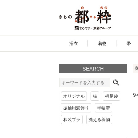
浴衣
着物
帯
SEARCH
9
オリジナル
猫
柄足袋
振袖用髪飾り
半幅帯
和装ブラ
洗える着物