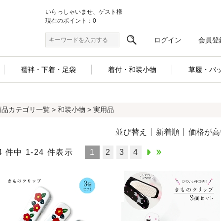
いらっしゃいませ、ゲスト様
現在のポイント：0
ログイン
会員登
襦袢・下着・足袋
着付・和装小物
草履・バ
商品カテゴリ一覧
>
和装小物
> 実用品
並び替え
新着順
価格が高
4 件中 1-24 件表示
1
2
3
4