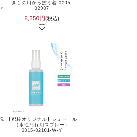
ん
きもの用かっぽう着 0005-
セ
02907
8,250円
(税込)
洗
【都粋オリジナル】シミトール
Y
（水性汚れ用スプレー）
0015-02101-W-Y