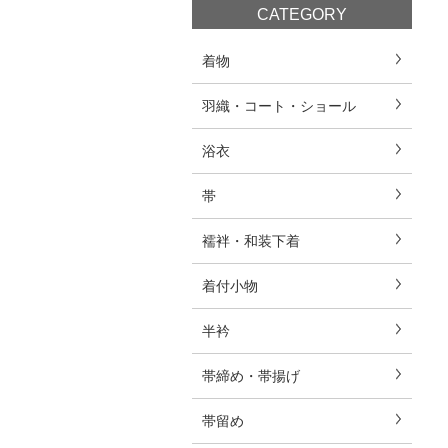
CATEGORY
着物
羽織・コート・ショール
浴衣
帯
襦袢・和装下着
着付小物
半衿
帯締め・帯揚げ
帯留め