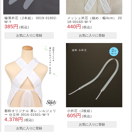
極薄衿芯（2本組） 0019-01802-
メッシュ衿芯（細め・幅4cm） 20
W-Y
18-00165-W-Y
385円
440円
(税込)
(税込)
都粋オリジナル 東レ シルジェリ
小衿芯（2枚組）
ー 仕立衿 0016-01501-W-Y
605円
(税込)
4,378円
(税込)