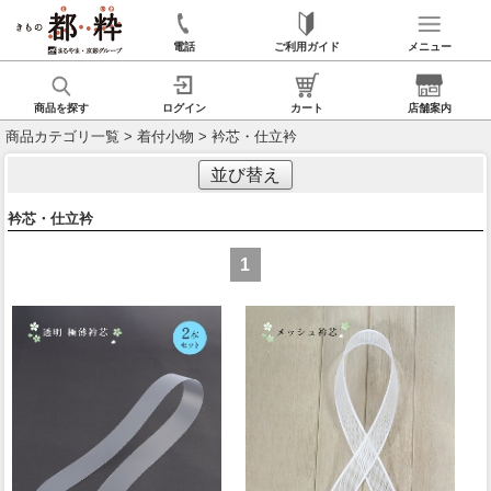
電話
ご利用ガイド
メニュー
商品を探す
ログイン
カート
店舗案内
商品カテゴリ一覧
>
着付小物
> 衿芯・仕立衿
並び替え
衿芯・仕立衿
1