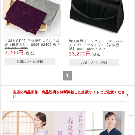
【33％OFF】正絹慶弔ふくさ２枚
和洋兼用ブラックフォーマルバッ
組（桐箱入り） 0005-02402-W-Y
グ（プリーツタイプ）【岩佐謹
通常価格3,300円
製】 0002-00603-A-Y
2,200円
13,200円
(税込)
(税込)
1
当店の商品画像、商品説明を無断掲載した詐欺サイトにご注意くださ
い