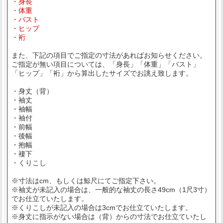
・身長
・体重
・バスト
・ヒップ
・裄
また、下記の項目でご指定の寸法があればお知らせください。
ご指定が無い項目については、「身長」「体重」「バスト」
「ヒップ」「裄」から算出したサイズでお誂え致します。
・身丈（背）
・袖丈
・袖幅
・袖付
・前幅
・後幅
・抱幅
・褄下
・くりこし
※寸法はcm、もしくは鯨尺にてご指定下さい。
※袖丈が未記入の場合は、一般的な袖丈の長さ49cm（1尺3寸）
でお仕立ていたします。
※くりこしが未記入の場合は3cmでお仕立ていたします。
※身丈に指示がない場合は（背）からの寸法でお仕立ていたし