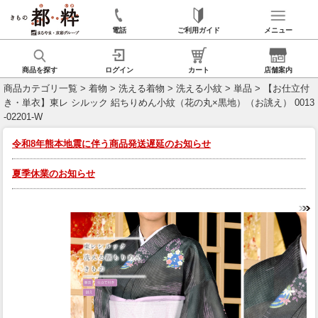
電話
ご利用ガイド
メニュー
商品を探す
ログイン
カート
店舗案内
商品カテゴリ一覧
>
着物
>
洗える着物
>
洗える小紋
>
単品
> 【お仕立付
き・単衣】東レ シルック 絽ちりめん小紋（花の丸×黒地）（お誂え） 0013
-02201-W
令和8年熊本地震に伴う商品発送遅延のお知らせ
夏季休業のお知らせ