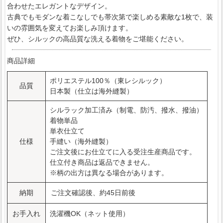
合わせたエレガントなデザイン。
古典でもモダンな着こなしでも帯次第で楽しめる素敵な1枚で、装
いの雰囲気を変えてお楽しみ頂けます。
ぜひ、シルックの高品質な洗える着物をご堪能ください。
商品詳細
ポリエステル100％（東レシルック）
品質
日本製（仕立は海外縫製）
シルラック加工済み（制電、防汚、撥水、撥油）
着物単品
単衣仕立て
仕様
手縫い（海外縫製）
ご注文後にお仕立てに入る受注生産商品です。
仕立付き商品は返品できません。
※柄の出方は異なる場合があります。
納期
ご注文確認後、約45日前後
お手入れ
洗濯機OK（ネット使用）