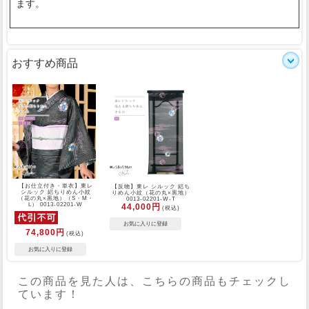
ます。
おすすめ商品
【お仕立付き・単衣】東レ
【反物】東レ シルック 絽ち
シルック 絽ちりめん小紋
りめん小紋（花の丸×黒地）
（花の丸×黒地）（S・M・
0013-02201-W-T
L） 0013-02201-W
44,000円
(税込)
74,800円
(税込)
この商品を見た人は、こちらの商品もチェックし
ています！