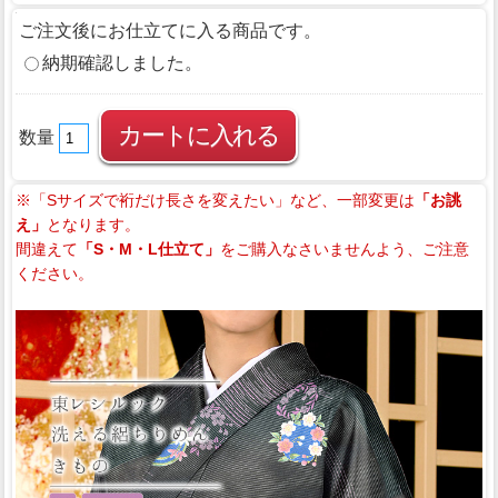
ご注文後にお仕立てに入る商品です。
納期確認しました。
数量
※「Sサイズで裄だけ長さを変えたい」など、一部変更は
「お誂
え」
となります。
間違えて
「S・M・L仕立て」
をご購入なさいませんよう、ご注意
ください。