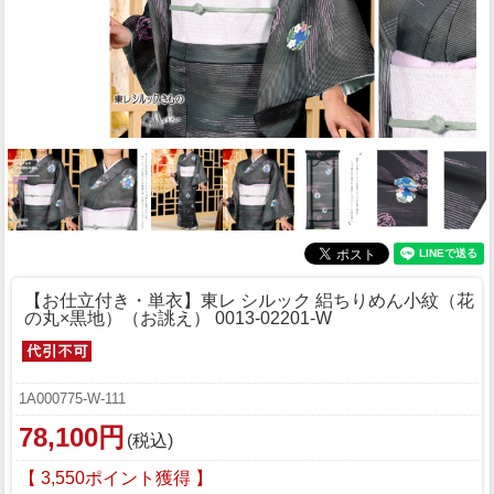
【お仕立付き・単衣】東レ シルック 絽ちりめん小紋（花
の丸×黒地）（お誂え） 0013-02201-W
1A000775-W-111
78,100円
(税込)
【 3,550ポイント獲得 】