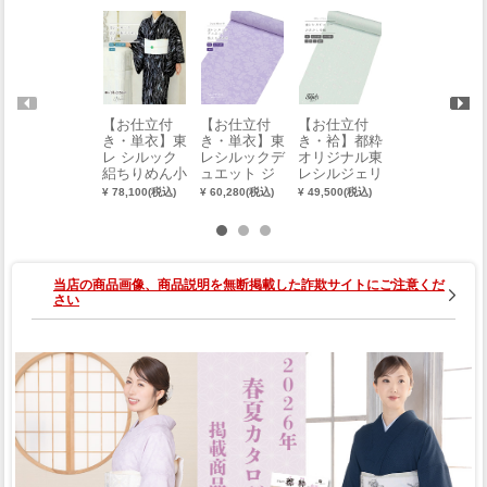
【お仕立付
【お仕立付
【お仕立付
【お仕立付
き・単衣】東
き・単衣】東
き・袷】都粋
き・単衣】東
レ シルック
レシルックデ
オリジナル東
レ シルック
絽ちりめん小
ュエット ジ
レシルジェリ
絽ちりめん色
紋（笹柄×黒
ャパンモード
ーおめかし小
無地（ピンク
¥ 78,100(税込)
¥ 60,280(税込)
¥ 49,500(税込)
¥ 74,800(税込)
地）（誂え）
小紋（フラワ
紋（花あわ
系）（お誂
0003-00801-A
ーレース更
せ：白緑）
え） 0001-20
紗：藤）（お
（ミシン縫
361-B
誂え）
い）（S・
M・L・別誂
当店の商品画像、商品説明を無断掲載した詐欺サイトにご注意くだ
え）
さい