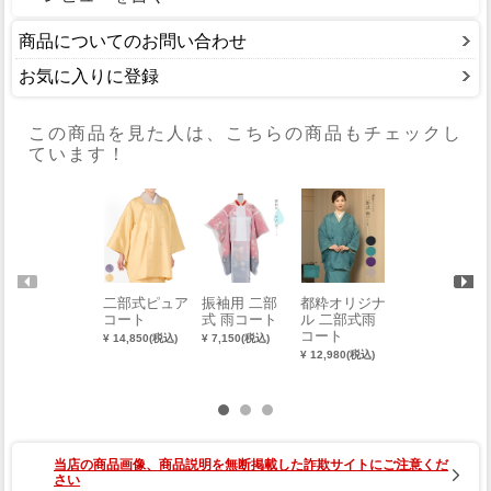
商品についてのお問い合わせ
お気に入りに登録
この商品を見た人は、こちらの商品もチェックし
ています！
二部式ピュア
振袖用 二部
都粋オリジナ
【福助】のび
コート
式 雨コート
ル 二部式雨
るはっ水加工
コート
綿足袋（5枚
¥ 14,850(税込)
¥ 7,150(税込)
コハゼ・さら
¥ 12,980(税込)
し裏）【ゆた
¥ 7,865(税込)
か型】【2足
組】（22.0～
24.5cm） 00
01-03008-C
当店の商品画像、商品説明を無断掲載した詐欺サイトにご注意くだ
さい