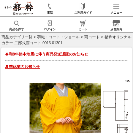
電話
ご利用ガイド
メニュー
商品を探す
ログイン
カート
店舗案内
商品カテゴリ一覧
>
羽織・コート・ショール
>
雨コート
> 都粋オリジナル
カラー 二部式雨コート 0016-01301
令和8年熊本地震に伴う商品発送遅延のお知らせ
夏季休業のお知らせ