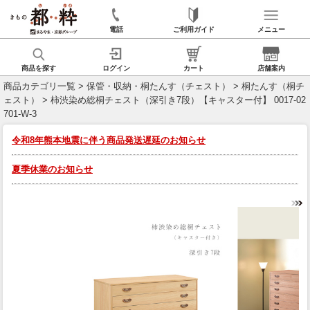
電話
ご利用ガイド
メニュー
商品を探す
ログイン
カート
店舗案内
商品カテゴリ一覧
>
保管・収納・桐たんす（チェスト）
>
桐たんす（桐チ
ェスト）
> 柿渋染め総桐チェスト（深引き7段）【キャスター付】 0017-02
701-W-3
令和8年熊本地震に伴う商品発送遅延のお知らせ
夏季休業のお知らせ