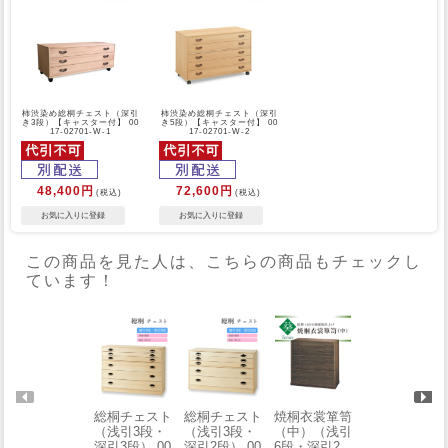
柿渋染め総桐チェスト（深引
柿渋染め総桐チェスト（深引
き3段）【キャスター付】 00
き5段）【キャスター付】 00
17-02701-W-1
17-02701-W-2
48,400円
72,600円
(税込)
(税込)
この商品を見た人は、こちらの商品もチェックし
ています！
総桐チェスト
総桐チェスト
焼桐衣裳箪笥
総桐チェスト
（浅引3段・
（浅引3段・
（中）（浅引
（浅引5段・
深引3段） 00
深引2段） 00
6段・深引2
深引2段） 00