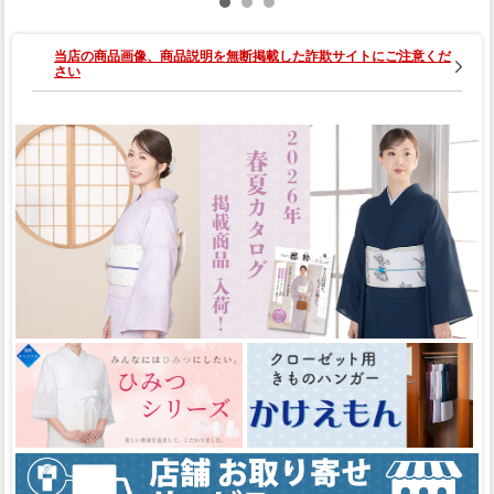
24.5cm） 00
（M・L・L
01-03008-C
L）
当店の商品画像、商品説明を無断掲載した詐欺サイトにご注意くだ
さい