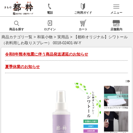
電話
ご利用ガイド
メニュー
商品を探す
ログイン
カート
店舗案内
商品カテゴリ一覧
>
和装小物
>
実用品
> 【都粋オリジナル】シワトール
（衣料用しわ取りスプレー） 0018-02401-W-Y
令和8年熊本地震に伴う商品発送遅延のお知らせ
夏季休業のお知らせ