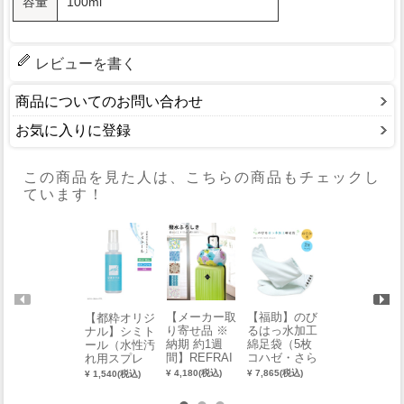
容量
100ml
レビューを書く
商品についてのお問い合わせ
お気に入りに登録
この商品を見た人は、こちらの商品もチェックし
ています！
【メーカー取
【福助】のび
【お仕立済
【都粋オリジ
り寄せ品 ※
るはっ水加工
み・単衣】バ
ナル】シミト
納期 約1週
綿足袋（5枚
チ衿ミシン仕
ール（水性汚
間】REFRAI
コハゼ・さら
立済 セオαお
れ用スプレ
N 撥水ふろし
し裏）【ゆた
めかし小紋
ー） 0015-02
¥ 4,180(税込)
¥ 7,865(税込)
¥ 47,300(税込)
¥ 1,540(税込)
き（約110c
か型】【2足
（幾何学文：
101-W-Y
m）
組】（22.0～
薄ブルー）