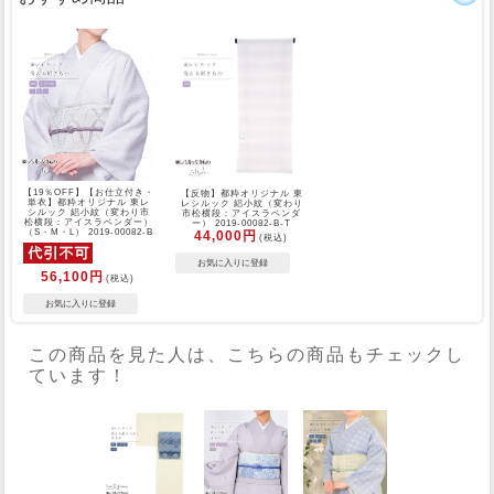
【19％OFF】【お仕立付き・
【反物】都粋オリジナル 東
単衣】都粋オリジナル 東レ
レシルック 絽小紋（変わり
シルック 絽小紋（変わり市
市松横段：アイスラベンダ
松横段：アイスラベンダー）
ー） 2019-00082-B-T
（S・M・L） 2019-00082-B
44,000円
(税込)
56,100円
(税込)
この商品を見た人は、こちらの商品もチェックし
ています！