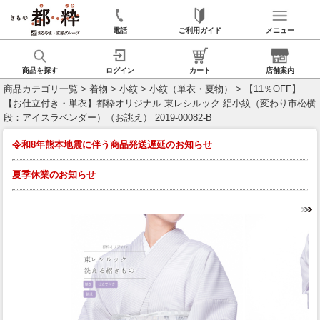
電話
ご利用ガイド
メニュー
商品を探す
ログイン
カート
店舗案内
商品カテゴリ一覧
>
着物
>
小紋
>
小紋（単衣・夏物）
> 【11％OFF】
【お仕立付き・単衣】都粋オリジナル 東レシルック 絽小紋（変わり市松横
段：アイスラベンダー）（お誂え） 2019-00082-B
令和8年熊本地震に伴う商品発送遅延のお知らせ
夏季休業のお知らせ