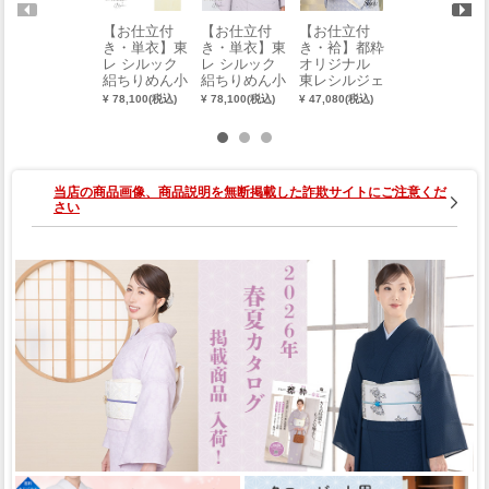
【お仕立付
【お仕立付
【お仕立付
【お仕立付
き・単衣】東
き・単衣】東
き・袷】都粋
き・単衣】東
レ シルック
レ シルック
オリジナル
レ シルック
絽ちりめん小
絽ちりめん小
東レシルジェ
絽ちりめん小
紋（大久保信
紋（波柄×グ
リー おめか
紋（笹柄×黒
¥ 78,100(税込)
¥ 78,100(税込)
¥ 47,080(税込)
¥ 78,100(税込)
子流）（クリ
レー地）（お
し小紋（レー
地）（誂え）
ーム系）（お
誂え） 0013-
ス：淡群青）
0003-00801-A
誂え） 0008-
02402-A
（ミシン縫
00901-F
い）（S・
M・L）
当店の商品画像、商品説明を無断掲載した詐欺サイトにご注意くだ
さい