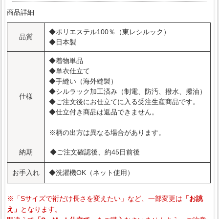
商品詳細
◆ポリエステル100％（東レシルック）
品質
◆日本製
◆着物単品
◆単衣仕立て
◆手縫い（海外縫製）
◆シルラック加工済み（制電、防汚、撥水、撥油）
仕様
◆ご注文後にお仕立てに入る受注生産商品です。
◆仕立付き商品は返品できません。
※柄の出方は異なる場合があります。
納期
◆ご注文確認後、約45日前後
お手入れ
◆洗濯機OK（ネット使用）
※「Sサイズで裄だけ長さを変えたい」など、一部変更は
「お誂
え」
となります。