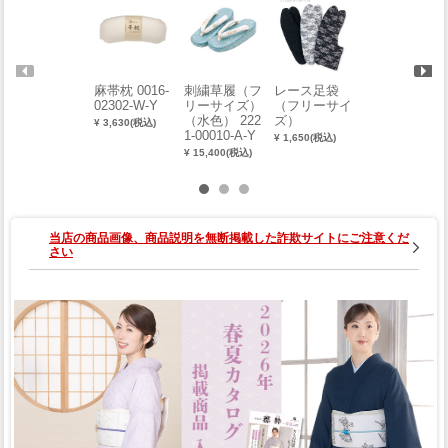
麻帯枕 0016-
レース足袋
レース足袋
刺繍草履（フ
02302-W-Y
（フリーサイ
フリーサイズ
リーサイズ）
ズ）
（水色） 222
¥ 3,630(税込)
¥ 1,100(税込)
1-00010-A-Y
¥ 1,650(税込)
¥ 15,400(税込)
当店の商品画像、商品説明を無断掲載した詐欺サイトにご注意くだ
さい