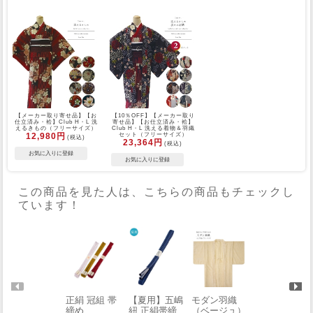
【メーカー取り寄せ品】【お
【10％OFF】【メーカー取り
仕立済み・袷】Club H・L 洗
寄せ品】【お仕立済み・袷】
えるきもの（フリーサイズ）
Club H・L 洗える着物＆羽織
12,980円
セット（フリーサイズ）
(税込)
23,364円
(税込)
この商品を見た人は、こちらの商品もチェックし
ています！
正絹 冠組 帯
【夏用】五嶋
モダン羽織
正絹 厄除け
締め
紐 正絹帯締
（ベージュ）
彩色帯揚げ