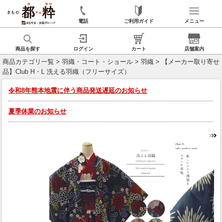
電話
ご利用ガイド
メニュー
商品を探す
ログイン
カート
店舗案内
商品カテゴリ一覧
>
羽織・コート・ショール
>
羽織
> 【メーカー取り寄せ
品】Club H・L 洗える羽織（フリーサイズ）
令和8年熊本地震に伴う商品発送遅延のお知らせ
夏季休業のお知らせ