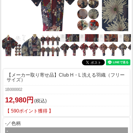
【メーカー取り寄せ品】Club H・L 洗える羽織（フリー
サイズ）
1B000002
12,980円
(税込)
【 590ポイント獲得 】
-／色柄
-