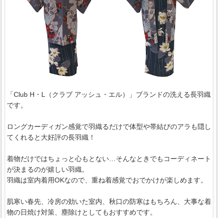
「Club H・L（クラブ アッシュ・エル）」ブランドの洗える長羽織
です。
ロングカーディガン感覚で羽織るだけで体型や帯結びのアラも隠し
てくれると大好評の長羽織！
着物だけではちょっと心もとない…そんなときでもコーディネート
が決まるのが嬉しい羽織。
羽織は室内着用OKなので、重ね着感覚でおでかけが楽しめます。
肌寒い春先、冷房の効いた室内、秋口の防寒はもちろん、大事な着
物の日焼け対策、塵除けとしてもおすすめです。