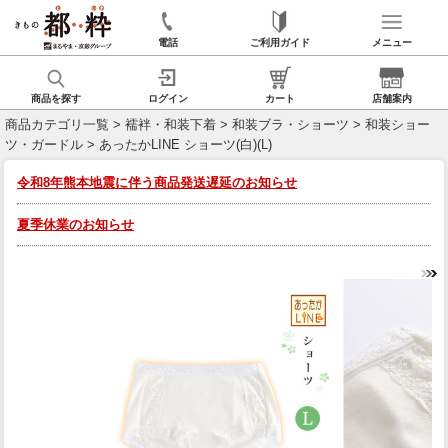
電話
ご利用ガイド
メニュー
商品を探す
ログイン
カート
店舗案内
商品カテゴリ一覧
>
襦袢・和装下着
>
和装ブラ・ショーツ
>
和装ショー
ツ・ガードル
> あったかLINE ショーツ(白)(L)
令和8年熊本地震に伴う商品発送遅延のお知らせ
夏季休業のお知らせ