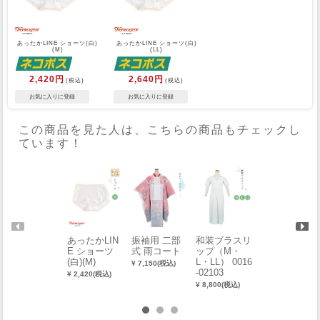
あったかLINE ショーツ(白)
あったかLINE ショーツ(白)
(M)
(LL)
2,420円
2,640円
(税込)
(税込)
この商品を見た人は、こちらの商品もチェックし
ています！
あったかLIN
振袖用 二部
和装ブラスリ
補整肌着（フ
E ショーツ
式 雨コート
ップ（M・
リーサイズ）
(白)(M)
L・LL） 0016
¥ 7,150(税込)
¥ 4,950(税込)
-02103
¥ 2,420(税込)
¥ 8,800(税込)