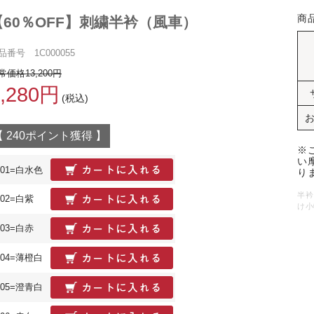
商
【60％OFF】刺繍半衿（風車）
品番号 1C000055
常価格13,200円
5,280円
(税込)
【 240ポイント獲得 】
※
い
01=白水色
り
半衿
02=白紫
け小
03=白赤
04=薄橙白
05=澄青白