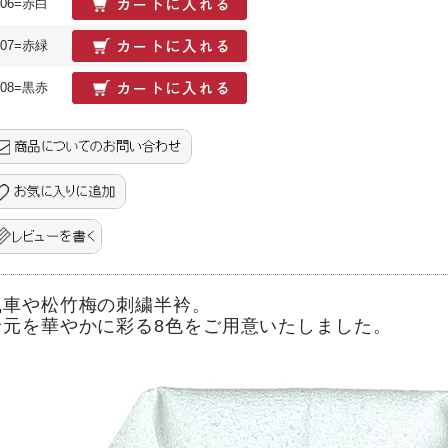
06=赤白
07=赤緑
08=黒赤
風車や松竹梅の刺繍半衿。
衿元を華やかに彩る8色をご用意いたしました。