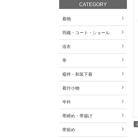
CATEGORY
着物
羽織・コート・ショール
浴衣
帯
襦袢・和装下着
着付小物
半衿
帯締め・帯揚げ
帯留め