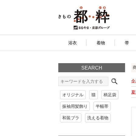
浴衣
着物
帯
SEARCH
令
夏
オリジナル
猫
柄足袋
振袖用髪飾り
半幅帯
和装ブラ
洗える着物