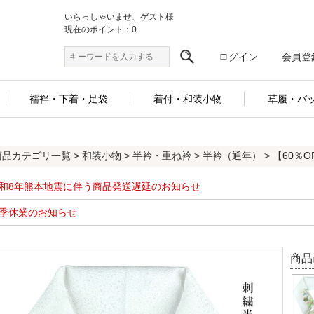
いらっしゃいませ、ゲスト様
現在のポイント：0
ログイン
会員登
襦袢・下着・足袋
着付・和装小物
草履・バ
商品カテゴリ一覧
>
和装小物
>
半衿・重ね衿
>
半衿（通年）
> 【60％
和8年熊本地震に伴う商品発送遅延のお知らせ
季休業のお知らせ
商品