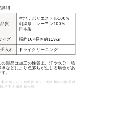
品詳細
生地：ポリエステル100％
品質
刺繍糸：レーヨン100％
日本製
サイズ
幅約16×長さ約119cm
お手入れ
ドライクリーニング
この製品は加工の性質上、汗や水分・強
摩擦などにより色落ちが生じる場合があ
ます。
 半襟 刺しゅう 色半衿 カラー半衿 和装小物 着付
物 柄半衿 風車 松竹梅