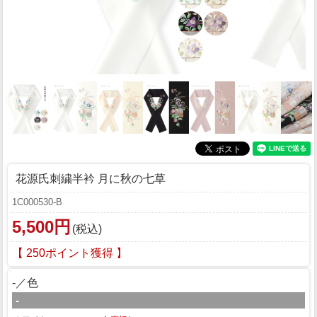
花源氏刺繍半衿 月に秋の七草
1C000530-B
5,500円
(税込)
【 250ポイント獲得 】
-／色
-