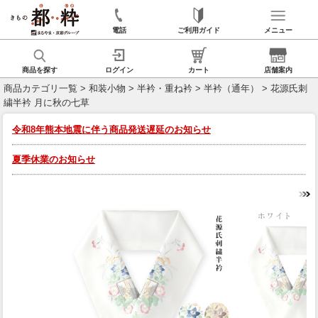
電話
ご利用ガイド
メニュー
商品を探す
ログイン
カート
店舗案内
商品カテゴリ一覧
>
和装小物
>
半衿・重ね衿
>
半衿（通年）
> 花源氏刺
繍半衿 月に秋の七草
令和8年熊本地震に伴う商品発送遅延のお知らせ
夏季休業のお知らせ