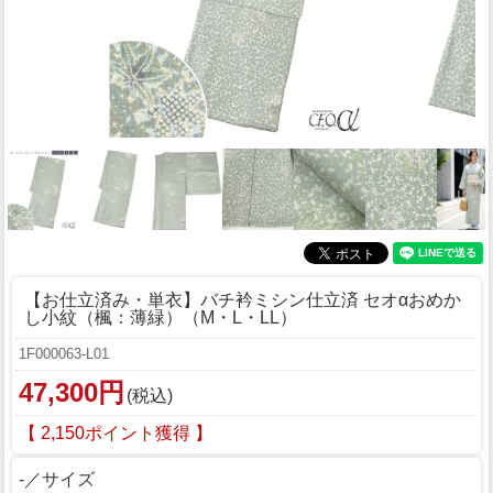
【お仕立済み・単衣】バチ衿ミシン仕立済 セオαおめか
し小紋（楓：薄緑）（M・L・LL）
1F000063-L01
47,300円
(税込)
【 2,150ポイント獲得 】
-／サイズ