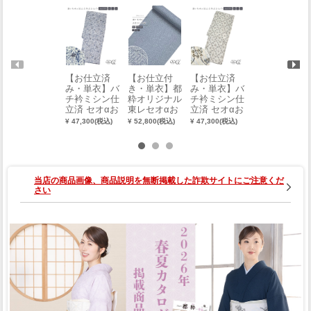
【お仕立済
【お仕立付
【お仕立済
【お仕立付
み・単衣】バ
き・単衣】都
み・単衣】バ
き・単衣】都
チ衿ミシン仕
粋オリジナル
チ衿ミシン仕
粋オリジナル
立済 セオαお
東レセオαお
立済 セオαお
東レセオαお
めかし小紋
めかし小紋
めかし小紋
めかし小紋
¥ 47,300(税込)
¥ 52,800(税込)
¥ 47,300(税込)
¥ 52,800(税込)
（幾何学文：
（源氏香：ブ
（唐草絣：オ
（お召十：鉄
薄ブルー）
ルー）（ミシ
フホワイト）
色）（ミシン
（M・L・L
ン縫い）
（M・L・L
縫い）（S・
L）
（S・M・L）
L）
M・L）
当店の商品画像、商品説明を無断掲載した詐欺サイトにご注意くだ
さい