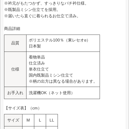
※衿元がもたつかず、すっきりなバチ衿仕様。
※既製品ミシン仕立てを採用。
※届いたら直ぐに着られるお仕立て済み。
商品詳細
ポリエステル100％（東レセオα）
品質
日本製
着物単品
仕立済み
仕様
単衣仕立て
国内既製品ミシン仕立て
※柄の出方は異なる場合があります。
お手入れ
洗濯機OK（ネット使用）
【サイズ表】（cm）
サイズ
M
L
LL