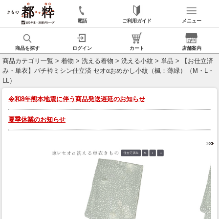
電話
ご利用ガイド
メニュー
商品を探す
ログイン
カート
店舗案内
商品カテゴリ一覧
>
着物
>
洗える着物
>
洗える小紋
>
単品
> 【お仕立済
み・単衣】バチ衿ミシン仕立済 セオαおめかし小紋（楓：薄緑）（M・L・
LL）
令和8年熊本地震に伴う商品発送遅延のお知らせ
夏季休業のお知らせ