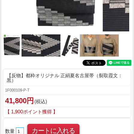
【反物】都粋オリジナル 正絹夏名古屋帯（裂取霞文：
黒）
1F000109-P-T
41,800円
(税込)
【 1,900ポイント獲得 】
数量