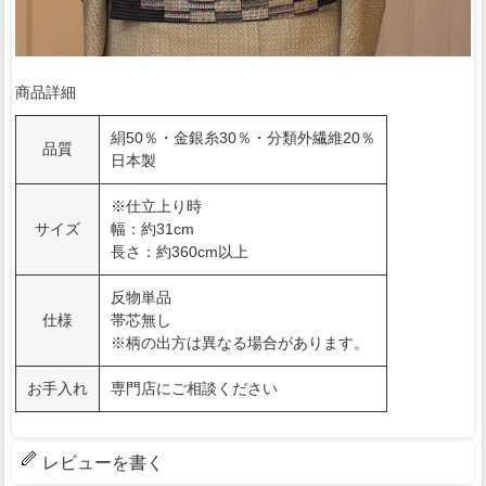
商品詳細
絹50％・金銀糸30％・分類外繊維20％
品質
日本製
※仕立上り時
サイズ
幅：約31cm
長さ：約360cm以上
反物単品
仕様
帯芯無し
※柄の出方は異なる場合があります。
お手入れ
専門店にご相談ください
レビューを書く