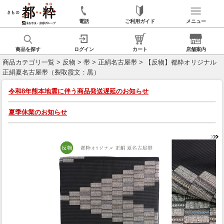
電話
ご利用ガイド
メニュー
商品を探す
ログイン
カート
店舗案内
商品カテゴリ一覧
>
反物
>
帯
>
正絹名古屋帯
> 【反物】都粋オリジナル
正絹夏名古屋帯（裂取霞文：黒）
令和8年熊本地震に伴う商品発送遅延のお知らせ
夏季休業のお知らせ