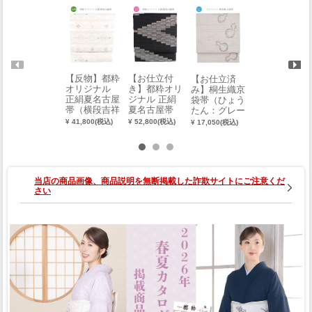
【反物】都粋
【お仕立付
【反物】西陣
【お仕立済
オリジナル
き】都粋オリ
織夏袋帯（雪
み】桐生織京
正絹夏名古屋
ジナル 正絹
輪）
袋帯（ひょう
帯（横段吉祥
夏名古屋帯
たん：グレー
¥ 45,650(税込)
文：白）
（裂取霞文：
ベージュ） 0
¥ 41,800(税込)
¥ 52,800(税込)
¥ 17,050(税込)
黒）
017-00303-B-
Y
当店の商品画像、商品説明を無断掲載した詐欺サイトにご注意くだ
さい