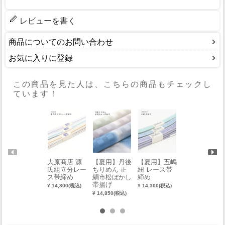
レビューを書く
商品についてのお問い合わせ
お気に入りに登録
この商品を見た人は、こちらの商品もチェックし
ています！
大原商店 源
【夏用】丹後
【夏用】五嶋
【夏用】丹後
氏組立分レー
ちりめん 正
紐 レース帯
ちりめん 正
ス帯締め
絹市松ぼかし
締め
絹縦ぼかし帯
帯揚げ
揚げ
¥ 14,300(税込)
¥ 14,300(税込)
¥ 14,850(税込)
¥ 14,850(税込)