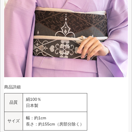
商品詳細
絹100％
品質
日本製
幅：約1cm
サイズ
長さ：約155cm（房部分除く）