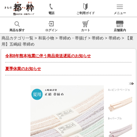
電話
ご利用ガイド
メニュー
商品を探す
ログイン
カート
店舗案内
商品カテゴリ一覧
>
和装小物
>
帯締め・帯揚げ
>
帯締め
>
帯締め
> 【夏
用】五嶋紐 帯締め
令和8年熊本地震に伴う商品発送遅延のお知らせ
夏季休業のお知らせ