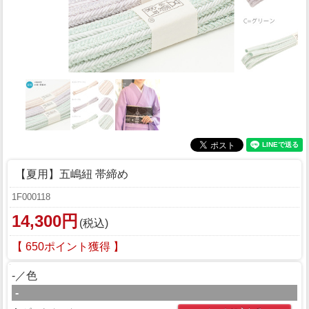
【夏用】五嶋紐 帯締め
1F000118
14,300円
(税込)
【 650ポイント獲得 】
-／色
-