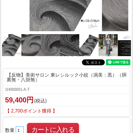
【反物】美術サロン 東レシルック小紋（渦美：黒）（胴
裏無・八掛無）
1H000001-A-T
59,400円
(税込)
【 2,700ポイント獲得 】
数量