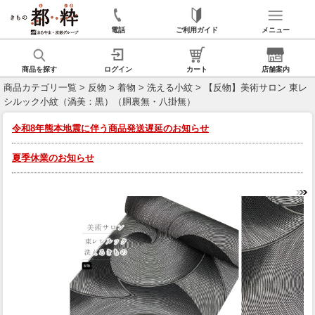
電話
ご利用ガイド
メニュー
商品を探す
ログイン
カート
店舗案内
商品カテゴリ一覧
>
反物
>
着物
>
洗える小紋
> 【反物】美術サロン 東レ
シルック小紋（渦美：黒）（胴裏無・八掛無）
令和8年熊本地震に伴う商品発送遅延のお知らせ
夏季休業のお知らせ