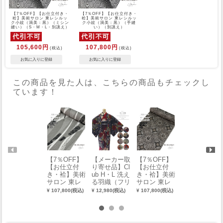
【7％OFF】【お仕立付き・
【7％OFF】【お仕立付き・
袷】美術サロン 東レシルッ
袷】美術サロン 東レシルッ
ク小紋（渦美：黒）（ミシン
ク小紋（渦美：黒）（手縫
縫い）（S・M・L・別誂え）
い）（別誂え）
105,600円
107,800円
(税込)
(税込)
この商品を見た人は、こちらの商品もチェックし
ています！
【7％OFF】
【メーカー取
【7％OFF】
【7％OFF】
【お仕立付
り寄せ品】Cl
【お仕立付
【お仕立付
き・袷】美術
ub H・L 洗え
き・袷】美術
き・袷】美術
サロン 東レ
る羽織（フリ
サロン 東レ
サロン 東レ
シルック小紋
ーサイズ）
シルック小紋
シルック小紋
¥ 107,800(税込)
¥ 12,980(税込)
¥ 107,800(税込)
¥ 107,800(税込)
（よろけ縞：
（ダマスク：
（渦美：紺）
シルバーグレ
グレー）（手
（手縫い）
ー）（手縫
縫い）（別誂
（別誂え）
い）（別誂
え）