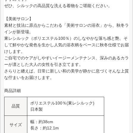
ぜひ、シルックの高品質な洗える着物をご堪能ください。
【美術サロン】
素材と技法に原点からこだわる「美術サロンの浴衣」から、秋冬ラ
インが新登場。
東レシルック（ポリエステル100％）のしなやかな落ち感と艶、そ
して鮮やかな発色を生かし人気の浴衣柄をベースに秋冬仕様でお届
けします。
ご自宅でのケアがしやすいイージーメンテナンス、深みのあるカラ
ーが凛とした大人の女性を引き立てます。
さらりと纏えば、日常に新しい和の美学が静かに息づくそんな上質
な佇まいをお届けします。
商品詳細
ポリエステル100％(東レシルック)
品質
日本製
幅：約38cm
サイズ
長さ：約12.1m