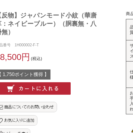
商
【反物】ジャパンモード小紋（華唐
草：ネイビーブルー）（胴裏無・八
掛無）
品番号 1H000002-F-T
38,500円
(税込)
【 1,750ポイント獲得 】