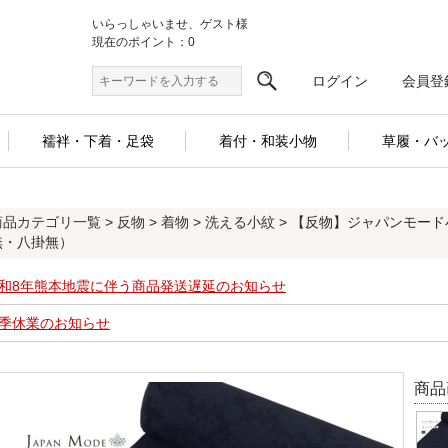
いらっしゃいませ、ゲスト様
現在のポイント：0
ログイン
会員登
襦袢・下着・足袋
着付・和装小物
草履・バ
商品カテゴリ一覧
>
反物
>
着物
>
洗える小紋
> 【反物】ジャパンモー
無・八掛無）
和8年熊本地震に伴う商品発送遅延のお知らせ
季休業のお知らせ
商品