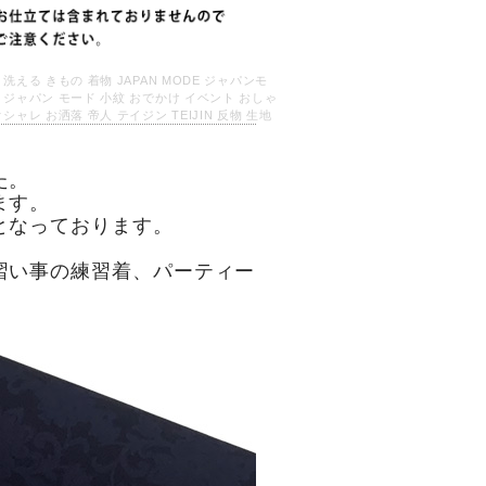
 洗える きもの 着物 JAPAN MODE ジャパンモ
 ジャパン モード 小紋 おでかけ イベント おしゃ
オシャレ お洒落 帝人 テイジン TEIJIN 反物 生地
た。
ます。
となっております。
習い事の練習着、パーティー