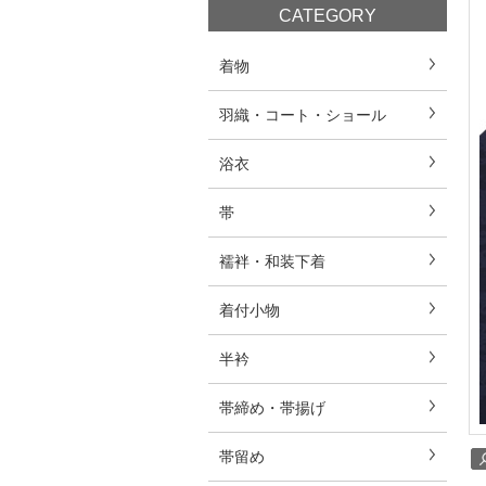
CATEGORY
着物
羽織・コート・ショール
浴衣
帯
襦袢・和装下着
着付小物
半衿
帯締め・帯揚げ
帯留め