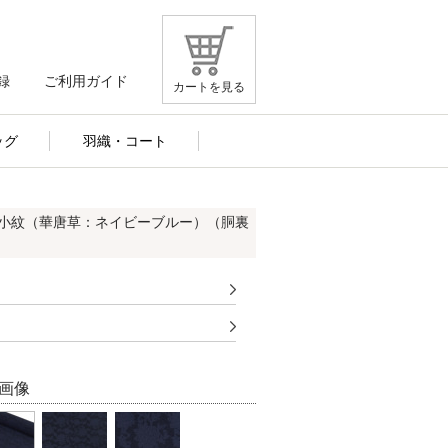
録
ご利用ガイド
カートを見る
ッグ
羽織・コート
ド小紋（華唐草：ネイビーブルー）（胴裏
画像