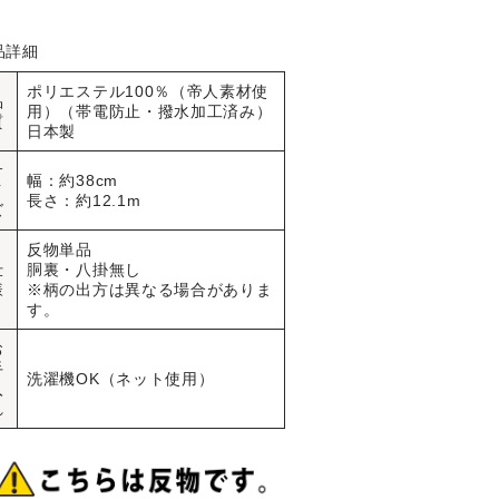
品詳細
ポリエステル100％（帝人素材使
品
用）（帯電防止・撥水加工済み）
質
日本製
サ
幅：約38cm
イ
長さ：約12.1m
ズ
反物単品
仕
胴裏・八掛無し
様
※柄の出方は異なる場合がありま
す。
お
手
洗濯機OK（ネット使用）
入
れ