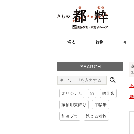
浴衣
着物
帯
SEARCH
令
オリジナル
猫
柄足袋
夏
振袖用髪飾り
半幅帯
和装ブラ
洗える着物