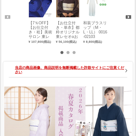
【7％OFF】
【お仕立付
和装ブラスリ
【夏用】五嶋
【お仕立付
き・単衣】都
ップ（M・
紐 正絹帯締
き・袷】美術
粋オリジナル
L・LL） 0016
め レース編
サロン 東レ
東レセオαお
-02103
み
シルック小紋
めかし小紋
¥ 107,800(税込)
¥ 56,100(税込)
¥ 8,800(税込)
¥ 9,130(税込)
（渦美：紺）
（疋田雪輪：
（手縫い）
深紫 こきむ
（別誂え）
らさき）（手
縫い）（別誂
え）
当店の商品画像、商品説明を無断掲載した詐欺サイトにご注意くだ
さい