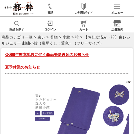
電話
ご利用ガイド
メニュー
商品を探す
ログイン
カート
店舗案内
商品カテゴリ一覧
>
東レ
>
着物
>
小紋
>
袷
> 【お仕立済み・袷】東レシ
ルジェリー 刺繍小紋（宝尽くし：菫色）（フリーサイズ）
令和8年熊本地震に伴う商品発送遅延のお知らせ
夏季休業のお知らせ