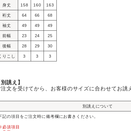
身丈
158
160
163
裄丈
64
66
68
袖丈
49
49
49
前幅
23
24
25
後幅
28
29
30
くりこし
3
3
3
【別誂え】
ご注文を受けてから、お客様のサイズに合わせてお誂
別誂えについて
下記の項目をご注文時に備考欄にお書きください。
※必須項目