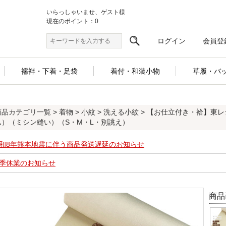
いらっしゃいませ、ゲスト様
現在のポイント：0
ログイン
会員登
襦袢・下着・足袋
着付・和装小物
草履・バ
商品カテゴリ一覧
>
着物
>
小紋
>
洗える小紋
> 【お仕立付き・袷】東
ム）（ミシン縫い）（S・M・L・別誂え）
和8年熊本地震に伴う商品発送遅延のお知らせ
季休業のお知らせ
商品