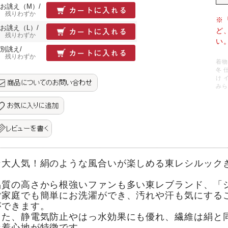
お誂え（M）/
残りわずか
※
お誂え（L）/
ど
残りわずか
い
別誂え/
残りわずか
着物
冬 
け 
みら
★大人気！絹のような風合いが楽しめる東レシルック
品質の高さから根強いファンも多い東レブランド、「
ご家庭でも簡単にお洗濯ができ、汚れや汗も気にする
ができます。
また、静電気防止やはっ水効果にも優れ、繊維は絹と
な着心地が特徴です。