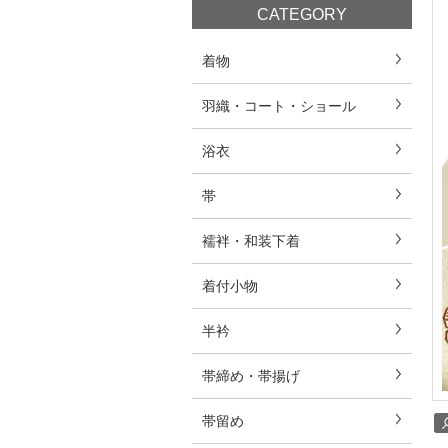
CATEGORY
着物
羽織・コート・ショール
浴衣
帯
襦袢・和装下着
着付小物
半衿
帯締め・帯揚げ
帯留め