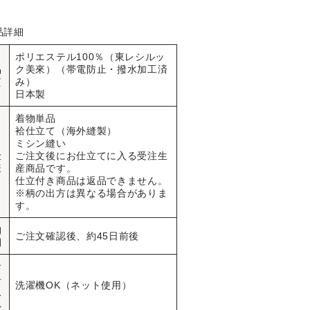
品詳細
ポリエステル100％（東レシルッ
品
ク美來）（帯電防止・撥水加工済
質
み）
日本製
着物単品
袷仕立て（海外縫製）
ミシン縫い
仕
ご注文後にお仕立てに入る受注生
様
産商品です。
仕立付き商品は返品できません。
※柄の出方は異なる場合がありま
す。
納
ご注文確認後、約45日前後
期
お
手
洗濯機OK（ネット使用）
入
れ