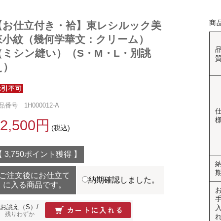
商
【お仕立付き・袷】東レシルック美
來小紋（幾何学華文：クリーム）
（ミシン縫い）（S・M・L・別誂
え）
品番号 1H000012-A
82,500円
(税込)
【 3,750ポイント獲得 】
ご注文後にお仕立て
納期確認しました。
に入る商品です。
お誂え（S）/
残りわずか