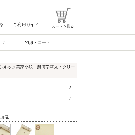
録
ご利用ガイド
カートを見る
ッグ
羽織・コート
レシルック美來小紋（幾何学華文：クリー
画像