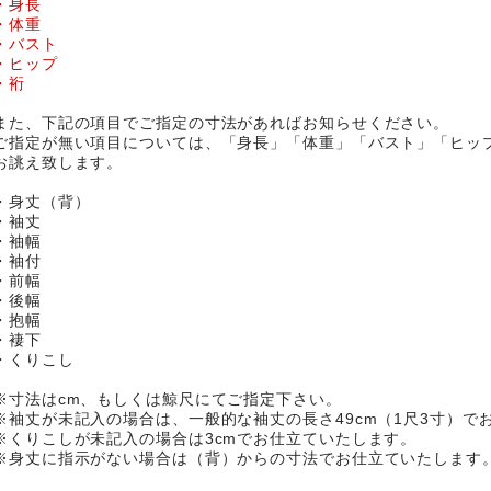
・身長
・体重
・バスト
・ヒップ
・裄
また、下記の項目でご指定の寸法があればお知らせください。
ご指定が無い項目については、「身長」「体重」「バスト」「ヒッ
お誂え致します。
・身丈（背）
・袖丈
・袖幅
・袖付
・前幅
・後幅
・抱幅
・褄下
・くりこし
※寸法はcm、もしくは鯨尺にてご指定下さい。
※袖丈が未記入の場合は、一般的な袖丈の長さ49cm（1尺3寸）で
※くりこしが未記入の場合は3cmでお仕立ていたします。
※身丈に指示がない場合は（背）からの寸法でお仕立ていたします