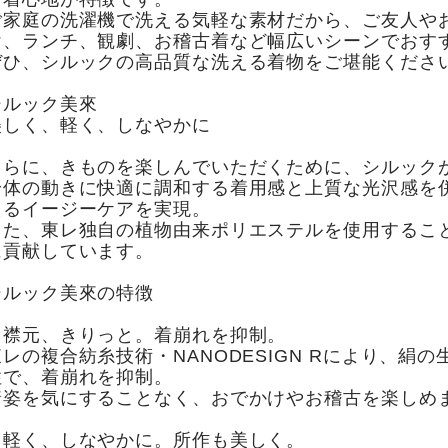
ご家庭の洗濯機で洗える気軽な素材だから、ご友人や
け、ランチ、観劇、お稽古着など幅広いシーンでおす
ぜひ、シルックの高品質な洗える着物をご堪能くださ
シルック美來
美しく、軽く、しなやかに
さらに、きものを楽しんでいただくために、シルック
身体の動きに快適に調和する着用感と上質な光沢感を
えるイージーケアを実現。
また、東レ独自の植物由来ポリエステルを使用するこ
に貢献しています。
シルック美來の特徴
・襟元、きりっと。着崩れを抑制。
東レの複合紡糸技術・NANODESIGN Rにより、絹
性で、着崩れを抑制。
着姿を気にすることなく、おでかけやお稽古を楽しめ
・軽く、しなやかに。所作も美しく。