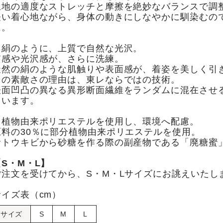
生地の適度なストレッチと摩擦を絶妙なバランスで調
軽い着心地ながら、身体の動きにしなやかに馴染むの
に。
・絹のように、上質で自然な光沢。
質感や光沢感が、さらに洗練。
天然の絹のような肌触りや表面感が、着姿を美しく引
その素敵さの理由は、東レならではの技術。
表面凹凸の異なる異形断面繊維をランダムに混在させ
ています。
・植物由来ポリエステルを使用し、環境へ配慮。
原料の30％に部分植物由来ポリエステルを使用。
サトウキビから砂糖を作る際の副産物である「廃糖蜜
【S・M・L】
ご注文を受けてから、S・M・Lサイズにお誂えいたし
サイズ表（cm）
サイズ
S
M
L