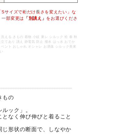
「Sサイズで裄だけ長さを変えたい」な
、一部変更は
「別誂え」
をお選びくださ
。
 洗える きもの 着物 小紋 東レ シルック 袷 春 秋
仕立てあり 誂え 静電気 防止 撥水 はっ水 おでか
イベント おしゃれ オシャレ お洒落 シルック美來
い
きもの
シルック」。
ことなく伸び伸びと着ること
同じ形状の断面で、しなやか