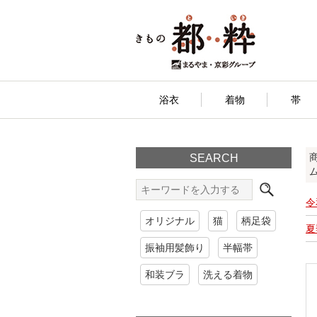
浴衣
着物
帯
SEARCH
令
オリジナル
猫
柄足袋
夏
振袖用髪飾り
半幅帯
和装ブラ
洗える着物