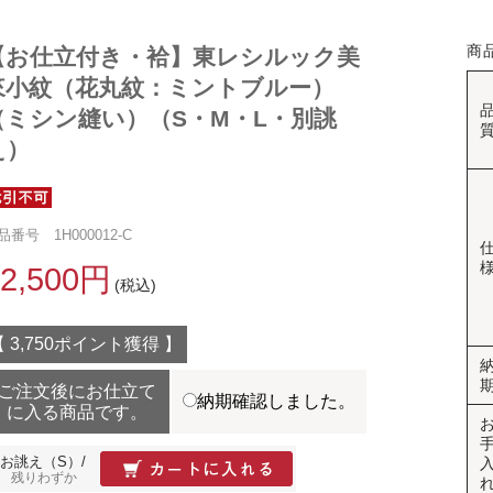
商
【お仕立付き・袷】東レシルック美
來小紋（花丸紋：ミントブルー）
（ミシン縫い）（S・M・L・別誂
え）
品番号 1H000012-C
82,500円
(税込)
【 3,750ポイント獲得 】
ご注文後にお仕立て
納期確認しました。
に入る商品です。
お誂え（S）/
残りわずか