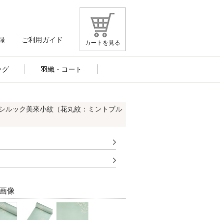
録
ご利用ガイド
カートを見る
ッグ
羽織・コート
レシルック美來小紋（花丸紋：ミントブル
画像