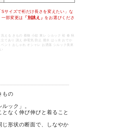
「Sサイズで裄だけ長さを変えたい」な
、一部変更は
「別誂え」
をお選びくださ
。
 洗える きもの 着物 小紋 東レ シルック 袷 春 秋
仕立てあり 誂え 静電気 防止 撥水 はっ水 おでか
イベント おしゃれ オシャレ お洒落 シルック美來
い
きもの
シルック」。
ことなく伸び伸びと着ること
同じ形状の断面で、しなやか