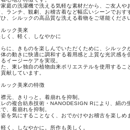
ご家庭の洗濯機で洗える気軽な素材だから、ご友人や
け、ランチ、観劇、お稽古着など幅広いシーンでおす
ぜひ、シルックの高品質な洗える着物をご堪能くださ
シルック美來
美しく、軽く、しなやかに
さらに、きものを楽しんでいただくために、シルック
身体の動きに快適に調和する着用感と上質な光沢感を
えるイージーケアを実現。
また、東レ独自の植物由来ポリエステルを使用するこ
に貢献しています。
シルック美來の特徴
・襟元、きりっと。着崩れを抑制。
東レの複合紡糸技術・NANODESIGN Rにより、絹
性で、着崩れを抑制。
着姿を気にすることなく、おでかけやお稽古を楽しめ
・軽く、しなやかに。所作も美しく。