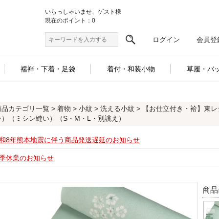
いらっしゃいませ、ゲスト様
現在のポイント：0
ログイン
会員登
襦袢・下着・足袋
着付・和装小物
草履・バ
商品カテゴリ一覧
>
着物
>
小紋
>
洗える小紋
> 【お仕立付き・袷】東
ー）（ミシン縫い）（S・M・L・別誂え）
和8年熊本地震に伴う商品発送遅延のお知らせ
季休業のお知らせ
商品