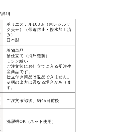
品詳細
ポリエステル100％（東レシルッ
品
ク美來）（帯電防止・撥水加工済
質
み）
日本製
着物単品
袷仕立て（海外縫製）
ミシン縫い
仕
ご注文後にお仕立てに入る受注生
様
産商品です。
仕立付き商品は返品できません。
※柄の出方は異なる場合がありま
す。
納
ご注文確認後、約45日前後
期
お
手
洗濯機OK（ネット使用）
入
れ