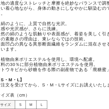
生地の適度なストレッチと摩擦を絶妙なバランスで調
軽い着心地ながら、身体の動きにしなやかに馴染むの
に。
・絹のように、上質で自然な光沢。
質感や光沢感が、さらに洗練。
天然の絹のような肌触りや表面感が、着姿を美しく引
その素敵さの理由は、東レならではの技術。
表面凹凸の異なる異形断面繊維をランダムに混在させ
ています。
・植物由来ポリエステルを使用し、環境へ配慮。
原料の30％に部分植物由来ポリエステルを使用。
サトウキビから砂糖を作る際の副産物である「廃糖蜜
【S・M・L】
ご注文を受けてから、S・M・Lサイズにお誂えいたし
サイズ表（cm）
サイズ
S
M
L