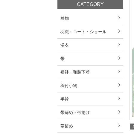
CATEGORY
着物
羽織・コート・ショール
浴衣
帯
襦袢・和装下着
着付小物
半衿
帯締め・帯揚げ
帯留め