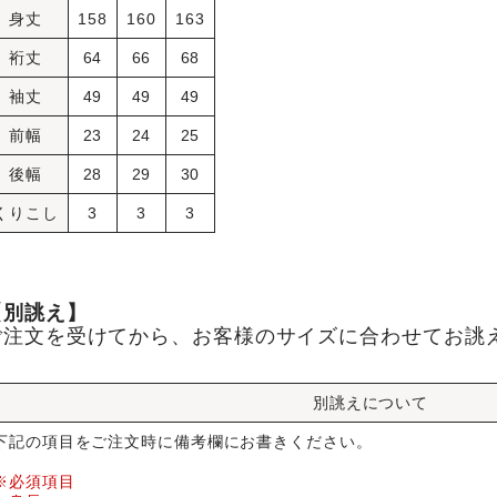
身丈
158
160
163
裄丈
64
66
68
袖丈
49
49
49
前幅
23
24
25
後幅
28
29
30
くりこし
3
3
3
【別誂え】
ご注文を受けてから、お客様のサイズに合わせてお誂
別誂えについて
下記の項目をご注文時に備考欄にお書きください。
※必須項目