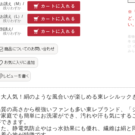
お誂え（M）/
残りわずか
※
お誂え（L）/
ど
残りわずか
い
別誂え/
残りわずか
着物
冬 
け 
みら
★大人気！絹のような風合いが楽しめる東レシルック
品質の高さから根強いファンも多い東レブランド、「
ご家庭でも簡単にお洗濯ができ、汚れや汗も気にする
ができます。
また、静電気防止やはっ水効果にも優れ、繊維は絹と
な着心地が特徴です。