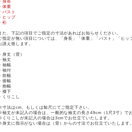
・身長
・体重
・バスト
・ヒップ
・裄
また、下記の項目でご指定の寸法があればお知らせください。
ご指定が無い項目については、「身長」「体重」「バスト」「ヒッ
お誂え致します。
・身丈（背）
・袖丈
・袖幅
・袖付
・前幅
・後幅
・抱幅
・褄下
・くりこし
※寸法はcm、もしくは鯨尺にてご指定下さい。
※袖丈が未記入の場合は、一般的な袖丈の長さ49cm（1尺3寸）で
※くりこしが未記入の場合は3cmでお仕立ていたします。
※身丈に指示がない場合は（背）からの寸法でお仕立ていたします