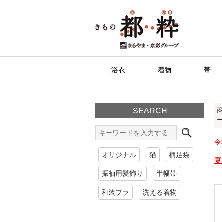
浴衣
着物
帯
SEARCH
令
オリジナル
猫
柄足袋
夏
振袖用髪飾り
半幅帯
和装ブラ
洗える着物