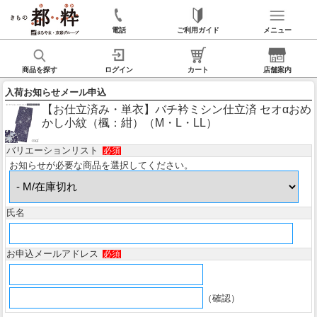
電話
ご利用ガイド
メニュー
商品を探す
ログイン
カート
店舗案内
入荷お知らせメール申込
【お仕立済み・単衣】バチ衿ミシン仕立済 セオαおめ
かし小紋（楓：紺）（M・L・LL）
バリエーションリスト
必須
お知らせが必要な商品を選択してください。
氏名
お申込メールアドレス
必須
（確認）