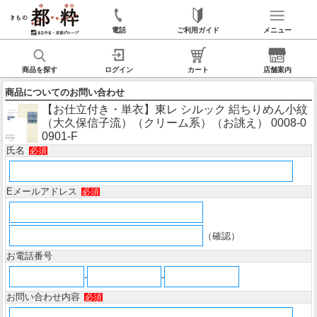
電話
ご利用ガイド
メニュー
商品を探す
ログイン
カート
店舗案内
商品についてのお問い合わせ
【お仕立付き・単衣】東レ シルック 絽ちりめん小紋
（大久保信子流）（クリーム系）（お誂え） 0008-0
0901-F
氏名
必須
Eメールアドレス
必須
（確認）
お電話番号
-
-
お問い合わせ内容
必須