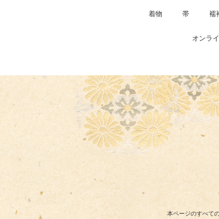
着物
帯
襦
オンライ
本ページのすべての