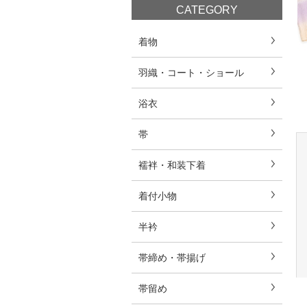
CATEGORY
着物
羽織・コート・ショール
浴衣
帯
襦袢・和装下着
着付小物
半衿
帯締め・帯揚げ
帯留め