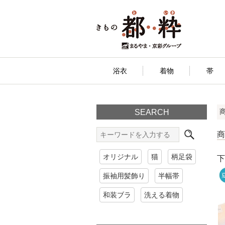
浴衣
着物
帯
SEARCH
オリジナル
猫
柄足袋
下
振袖用髪飾り
半幅帯
和装ブラ
洗える着物