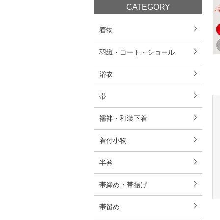
CATEGORY
着物
羽織・コート・ショール
浴衣
帯
襦袢・和装下着
着付小物
半衿
帯締め・帯揚げ
帯留め