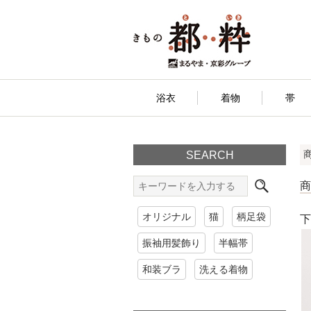
浴衣
着物
帯
SEARCH
オリジナル
猫
柄足袋
下
振袖用髪飾り
半幅帯
和装ブラ
洗える着物