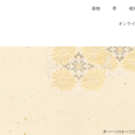
着物
帯
襦
オンライ
本ページのすべての