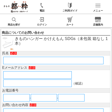
電話
ご利用ガイド
メニュー
商品を探す
ログイン
カート
店舗案内
商品についてのお問い合わせ
きものハンガー かけえもん SDGs（未包装 箱なし 1
本）
氏名
必須
Eメールアドレス
必須
（確認）
お電話番号
-
-
お問い合わせ内容
必須