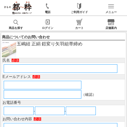
電話
ご利用ガイド
メニュー
商品を探す
ログイン
カート
店舗案内
商品についてのお問い合わせ
五嶋紐 正絹 鎧変り矢羽組帯締め
氏名
必須
Eメールアドレス
必須
（確認）
お電話番号
-
-
お問い合わせ内容
必須