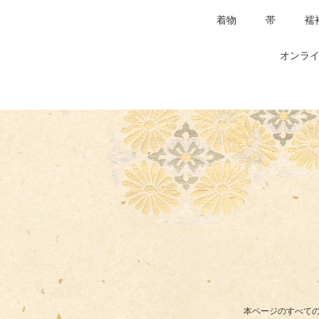
着物
帯
襦
オンライ
本ページのすべての