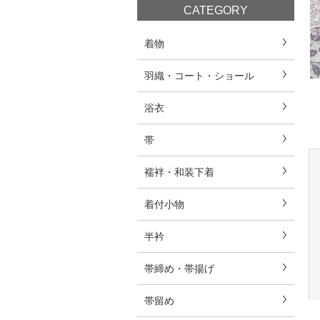
CATEGORY
着物
羽織・コート・ショール
浴衣
帯
襦袢・和装下着
着付小物
半衿
帯締め・帯揚げ
帯留め