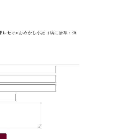
東レセオαおめかし小紋（縞に唐草：薄