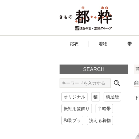
浴衣
着物
帯
SEARCH
オリジナル
猫
柄足袋
下
振袖用髪飾り
半幅帯
和装ブラ
洗える着物