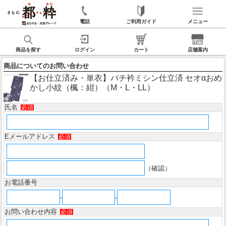
電話
ご利用ガイド
メニュー
商品を探す
ログイン
カート
店舗案内
商品についてのお問い合わせ
【お仕立済み・単衣】バチ衿ミシン仕立済 セオαおめ
かし小紋（楓：紺）（M・L・LL）
氏名
必須
Eメールアドレス
必須
（確認）
お電話番号
-
-
お問い合わせ内容
必須