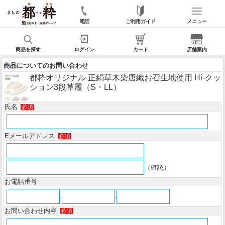
電話
ご利用ガイド
メニュー
商品を探す
ログイン
カート
店舗案内
商品についてのお問い合わせ
都粋オリジナル 正絹草木染唐織お召生地使用 Hi-クッ
ション3段草履（S・LL）
氏名
必須
Eメールアドレス
必須
（確認）
お電話番号
-
-
お問い合わせ内容
必須