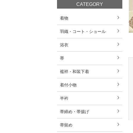
CATEGORY
着物
羽織・コート・ショール
浴衣
帯
襦袢・和装下着
着付小物
半衿
帯締め・帯揚げ
帯留め