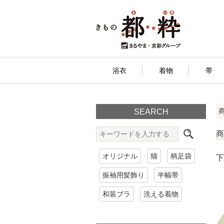
浴衣
着物
帯
SEARCH
オリジナル
猫
柄足袋
下
振袖用髪飾り
半幅帯
和装ブラ
洗える着物