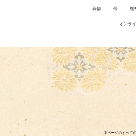
着物
帯
襦
オンライ
本ページのすべての