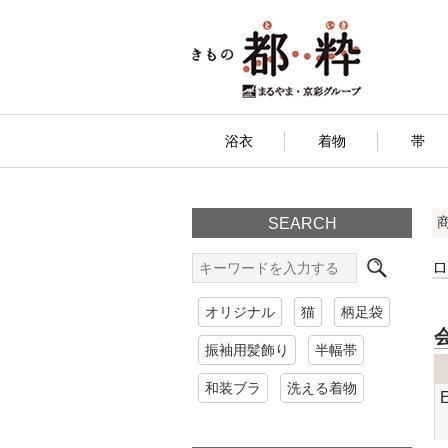
浴衣
着物
帯
SEARCH
オリジナル
猫
柄足袋
振袖用髪飾り
半幅帯
和装ブラ
洗える着物