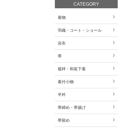
CATEGORY
着物
羽織・コート・ショール
浴衣
帯
襦袢・和装下着
着付小物
半衿
帯締め・帯揚げ
帯留め