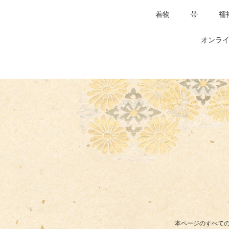
着物
帯
襦
オンライ
本ページのすべての