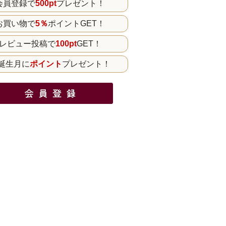
会員登録で
500pt
プレゼント！
お買い物で
5％
ポイントGET！
レビュー投稿で
100pt
GET！
誕生月に
ポイント
プレゼント！