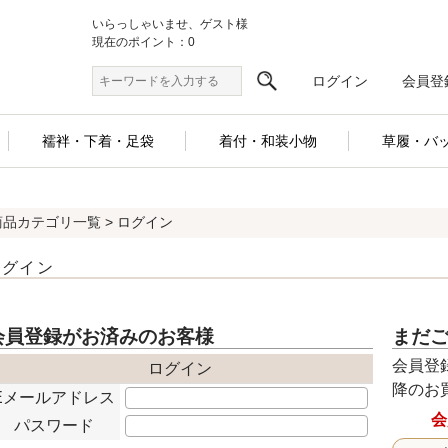
いらっしゃいませ、ゲスト様
現在のポイント：0
ログイン
会員登
襦袢・下着・足袋
着付・和装小物
草履・バ
商品カテゴリ一覧
> ログイン
ログイン
会員登録がお済みのお客様
まだ
会員登
ログイン
降のお
Eメールアドレス
会
パスワード