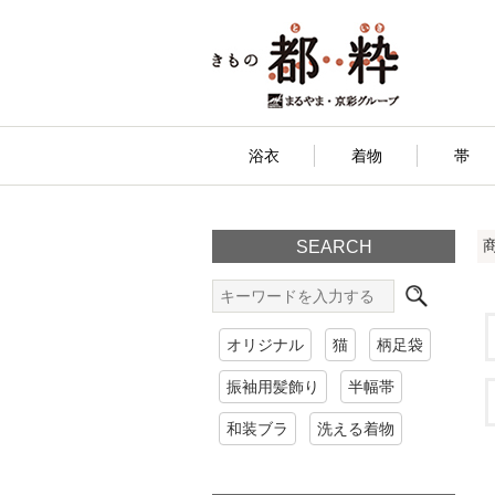
浴衣
着物
帯
SEARCH
オリジナル
猫
柄足袋
振袖用髪飾り
半幅帯
和装ブラ
洗える着物