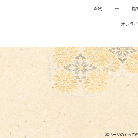
着物
帯
襦
オンライ
本ページのすべての