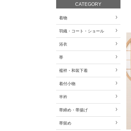
CATEGORY
着物
羽織・コート・ショール
浴衣
帯
襦袢・和装下着
着付小物
半衿
帯締め・帯揚げ
帯留め