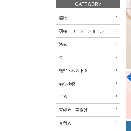
CATEGORY
着物
羽織・コート・ショール
浴衣
帯
襦袢・和装下着
着付小物
半衿
帯締め・帯揚げ
帯留め