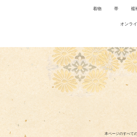
着物
帯
襦
オンライ
本ページのすべての