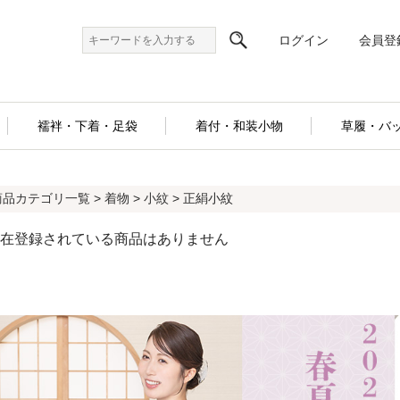
ログイン
会員登
襦袢・下着・足袋
着付・和装小物
草履・バ
商品カテゴリ一覧
>
着物
>
小紋
> 正絹小紋
在登録されている商品はありません